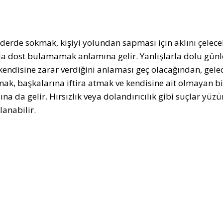
 derde sokmak, kişiyi yolundan sapması için aklını çelec
a dost bulamamak anlamına gelir. Yanlışlarla dolu günler
kendisine zarar verdiğini anlaması geç olacağından, gelec
ak, başkalarına iftira atmak ve kendisine ait olmayan b
na da gelir. Hırsızlık veya dolandırıcılık gibi suçlar yü
anabilir.