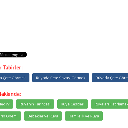
 Tabirler:
a Çete Görmek
Rüyada Çete Savaşı Görmek
Rüyada Çete Görme
Hakkında:
edir?
Rüyanın Tarihçesi
Rüya Çeşitleri
Rüyaları Hatırlama
rın Önemi
Bebekler ve Rüya
Hamilelik ve Rüya