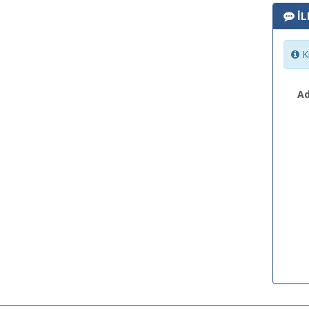
İL
Ki
Ad