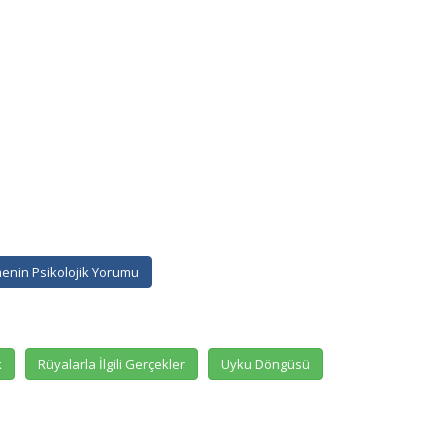
nin Psikolojik Yorumu
k
Rüyalarla İlgili Gerçekler
Uyku Döngüsü