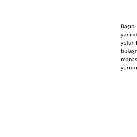
Başını
yanınd
yolun 
bulaşm
manası
yoruml