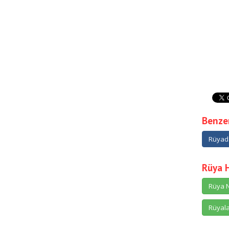
Benzer
Rüyad
Rüya 
Rüya N
Rüyala