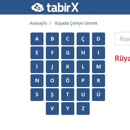
Anasayfa
Rüyada Çeteye Girmek
A
B
C
Ç
D
E
F
G
H
I
Rüya
İ
J
K
L
M
N
O
Ö
P
R
S
Ş
T
U
Ü
V
Y
Z