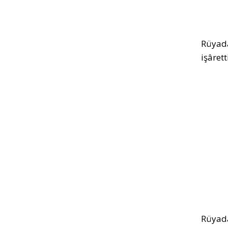
Rüyada
işârett
Rüyada