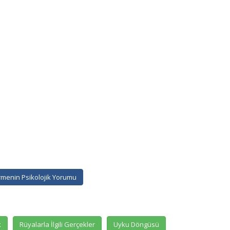
menin Psikolojik Yorumu
k
Rüyalarla İlgili Gerçekler
Uyku Döngüsü