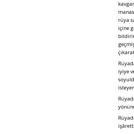
kavgan
manası
rüya s
içine 
bildir
geçmiş
çıkara
Rüya
iyiye 
soyuld
isteyen
Rüyada
yönünd
Rüyada
işârett