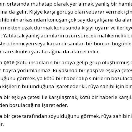
ın ortasında muhatap olarak yer almak, yanlış bir hamle 
na da gelir. Kişiye karşı görüşü olan ve zarar vermek için
ahibinin arkasından konuşan çok sayıda çalışana da alamett
girmekten uzak durmak konusunda kişiyi uyarır ve ilerleye
ir. Yatılacak yanlış adımların uzun sürecek mahkemelik bir
te ödenmeyen veya kapandı sanılan bir borcun bugünlerd
k can sıkıntısı yaratacağına da alamet eder.
da
çete
(kötü insanların bir araya gelip grup oluştur­muş 
ve hayra yorumlanmaz. Rüyasında bir gasp ve eşkıya çete
uğunu görmek, ya kötü bir haber alıp sinirlerin bozulaca
 kişilerin bulunduğuna işaret eder ki, rüya sahibi için bir 
 bir eşkıya çetesi ile karşılaşmak, kötü bir ha­berle ka
en bo­zulacağına işaret eder.
 bir çete tarafından soyulduğunu görmek, rüya sahibini
ir.