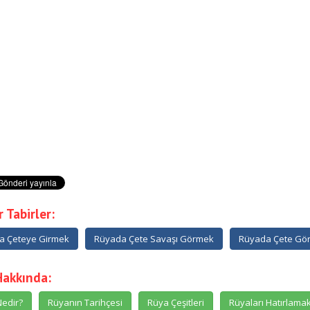
 Tabirler:
a Çeteye Girmek
Rüyada Çete Savaşı Görmek
Rüyada Çete Gör
Hakkında:
edir?
Rüyanın Tarihçesi
Rüya Çeşitleri
Rüyaları Hatırlama