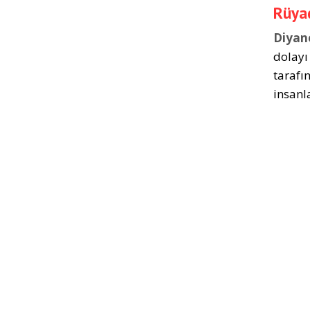
Rüyad
Diyan
dolayı
tarafı
insanl