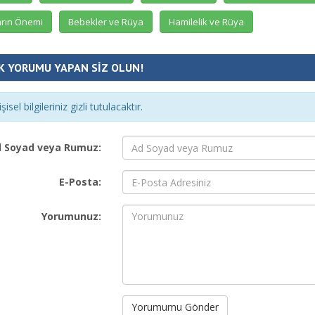
rın Önemi
Bebekler ve Rüya
Hamilelik ve Rüya
K YORUMU YAPAN SİZ OLUN!
şisel bilgileriniz gizli tutulacaktır.
 Soyad veya Rumuz:
E-Posta:
Yorumunuz:
Yorumumu Gönder