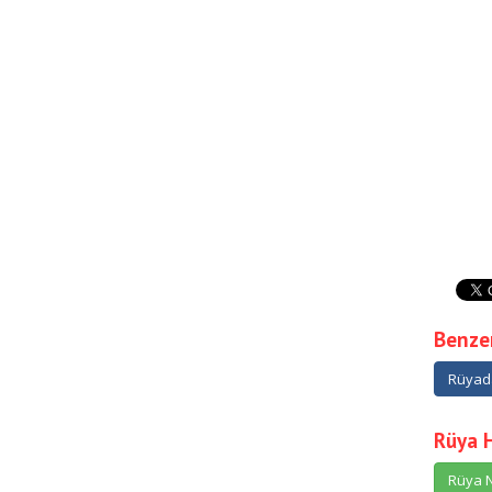
Benzer
Rüyad
Rüya 
Rüya N