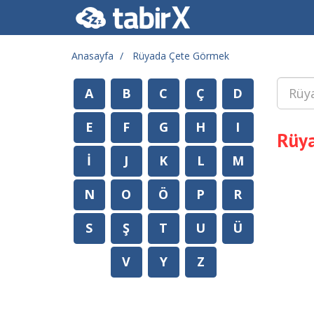
Anasayfa
Rüyada Çete Görmek
A
B
C
Ç
D
E
F
G
H
I
Rüy
İ
J
K
L
M
N
O
Ö
P
R
S
Ş
T
U
Ü
V
Y
Z