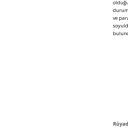
olduğu
durumu
ve par
soyuld
bulund
Rüyad