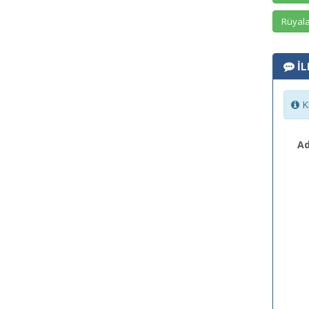
Rüyala
İL
Ki
Ad