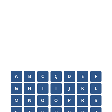
A
B
C
Ç
D
E
F
G
H
I
İ
J
K
L
M
N
O
Ö
P
R
S