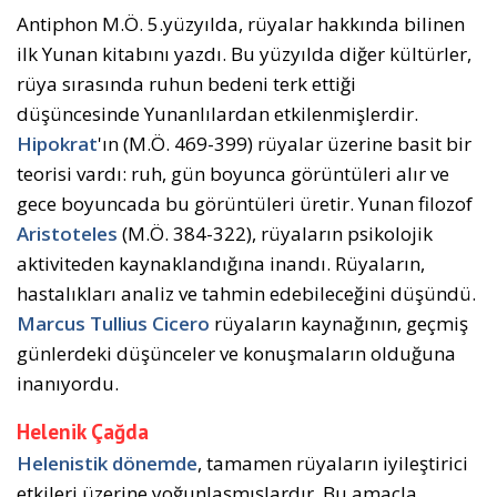
Antiphon M.Ö. 5.yüzyılda, rüyalar hakkında bilinen
ilk Yunan kitabını yazdı. Bu yüzyılda diğer kültürler,
rüya sırasında ruhun bedeni terk ettiği
düşüncesinde Yunanlılardan etkilenmişlerdir.
Hipokrat
'ın (M.Ö. 469-399) rüyalar üzerine basit bir
teorisi vardı: ruh, gün boyunca görüntüleri alır ve
gece boyuncada bu görüntüleri üretir. Yunan filozof
Aristoteles
(M.Ö. 384-322), rüyaların psikolojik
aktiviteden kaynaklandığına inandı. Rüyaların,
hastalıkları analiz ve tahmin edebileceğini düşündü.
Marcus Tullius Cicero
rüyaların kaynağının, geçmiş
günlerdeki düşünceler ve konuşmaların olduğuna
inanıyordu.
Helenik Çağda
Helenistik dönemde
, tamamen rüyaların iyileştirici
etkileri üzerine yoğunlaşmışlardır. Bu amaçla