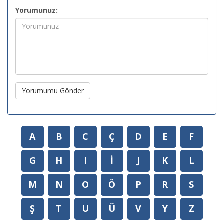
Yorumunuz:
Yorumumu Gönder
A
B
C
Ç
D
E
F
G
H
I
İ
J
K
L
M
N
O
Ö
P
R
S
Ş
T
U
Ü
V
Y
Z