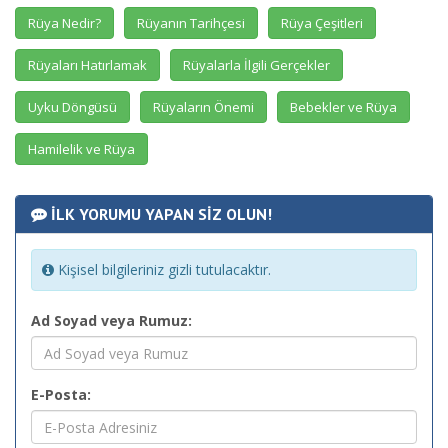
Rüya Nedir?
Rüyanın Tarihçesi
Rüya Çeşitleri
Rüyaları Hatırlamak
Rüyalarla İlgili Gerçekler
Uyku Döngüsü
Rüyaların Önemi
Bebekler ve Rüya
Hamilelik ve Rüya
İLK YORUMU YAPAN SİZ OLUN!
Kişisel bilgileriniz gizli tutulacaktır.
Ad Soyad veya Rumuz:
E-Posta: