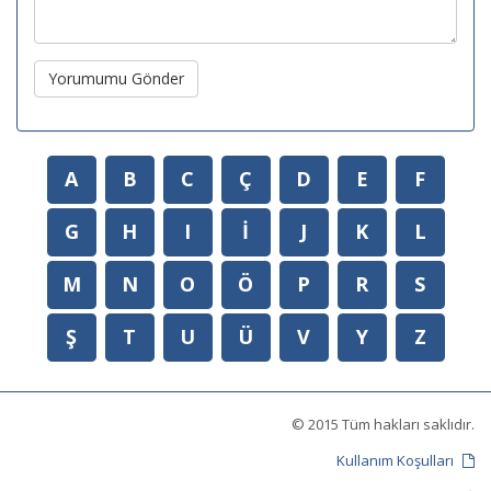
Yorumumu Gönder
A
B
C
Ç
D
E
F
G
H
I
İ
J
K
L
M
N
O
Ö
P
R
S
Ş
T
U
Ü
V
Y
Z
© 2015 Tüm hakları saklıdır.
Kullanım Koşulları