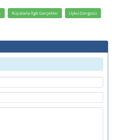
k
Rüyalarla İlgili Gerçekler
Uyku Döngüsü