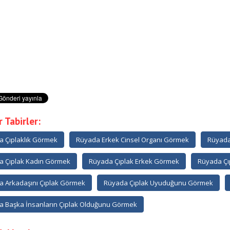
 Tabirler:
 Çıplaklık Görmek
Rüyada Erkek Cinsel Organı Görmek
Rüyada
a Çıplak Kadın Görmek
Rüyada Çıplak Erkek Görmek
Rüyada Çı
 Arkadaşını Çıplak Görmek
Rüyada Çıplak Uyuduğunu Görmek
 Başka İnsanların Çıplak Olduğunu Görmek