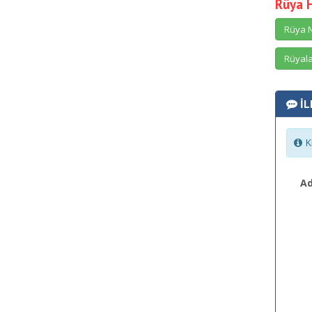
Rüya 
Rüya N
Rüyala
İL
Ki
Ad