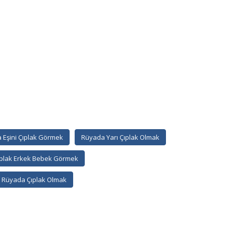
 Eşini Çıplak Görmek
Rüyada Yarı Çıplak Olmak
plak Erkek Bebek Görmek
Rüyada Çıplak Olmak