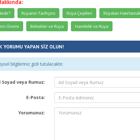
Hakkında:
edir?
Rüyanın Tarihçesi
Rüya Çeşitleri
Rüyaları Hatırlama
rın Önemi
Bebekler ve Rüya
Hamilelik ve Rüya
K YORUMU YAPAN SİZ OLUN!
şisel bilgileriniz gizli tutulacaktır.
 Soyad veya Rumuz:
E-Posta:
Yorumunuz: