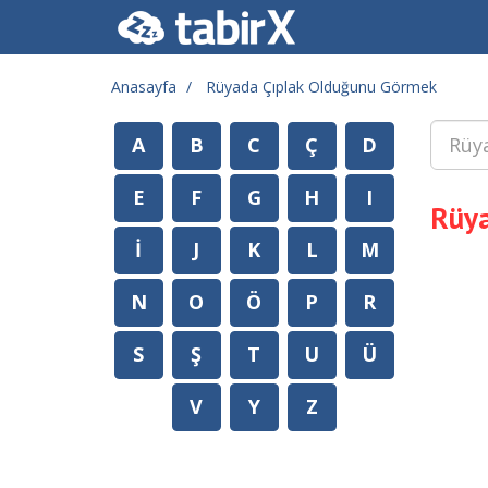
Anasayfa
Rüyada Çıplak Olduğunu Görmek
A
B
C
Ç
D
E
F
G
H
I
Rüya
İ
J
K
L
M
N
O
Ö
P
R
S
Ş
T
U
Ü
V
Y
Z