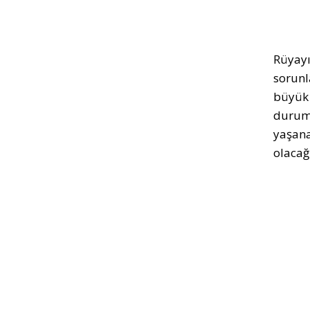
Rüyayı
sorunl
büyük 
durumu
yaşana
olacağ