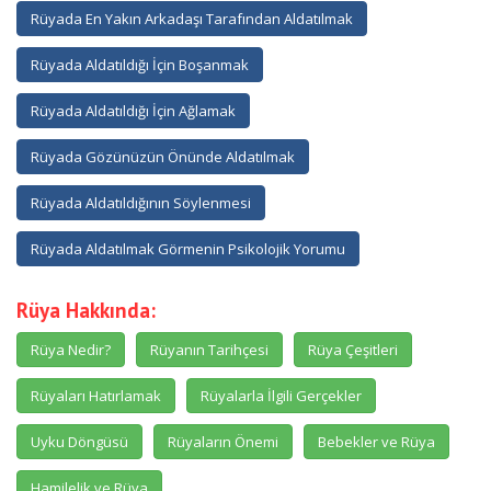
Rüyada En Yakın Arkadaşı Tarafından Aldatılmak
Rüyada Aldatıldığı İçin Boşanmak
Rüyada Aldatıldığı İçin Ağlamak
Rüyada Gözünüzün Önünde Aldatılmak
Rüyada Aldatıldığının Söylenmesi
Rüyada Aldatılmak Görmenin Psikolojik Yorumu
Rüya Hakkında:
Rüya Nedir?
Rüyanın Tarihçesi
Rüya Çeşitleri
Rüyaları Hatırlamak
Rüyalarla İlgili Gerçekler
Uyku Döngüsü
Rüyaların Önemi
Bebekler ve Rüya
Hamilelik ve Rüya