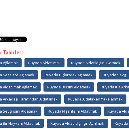
 Tabirler:
a Ağlamak
Rüyada Aldatılmak
Rüyada Aldatıldığını Görmek
a Sessizce Ağlamak
Rüyada Hıçkırarak Ağlamak
Rüyada Sevgili
 Aldatılmak Ağlamak
Rüyada Birisini Aldatmak
Rüyada Kız Arka
 Arkadaşı Tarafından Aldatılmak
Rüyada Aldatırken Yakalanmak
 Sevgilisini Aldatmak
Rüyada Nişanlısını Aldatmak
Rüyada Alda
 Bir Hayvanı Aldatmak
Rüyada Aldatıldığı İçin Ayrılmak
Rüyada A