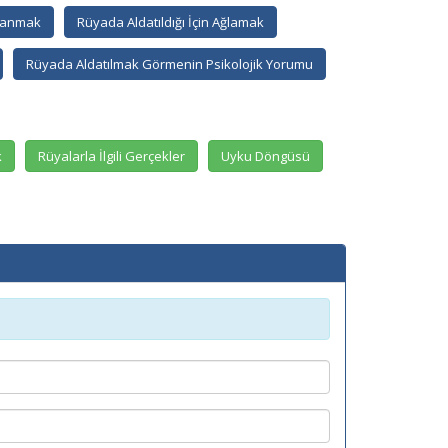
oşanmak
Rüyada Aldatıldığı İçin Ağlamak
Rüyada Aldatılmak Görmenin Psikolojik Yorumu
k
Rüyalarla İlgili Gerçekler
Uyku Döngüsü