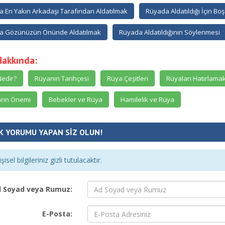
 En Yakın Arkadaşı Tarafından Aldatılmak
Rüyada Aldatıldığı İçin B
a Gözünüzün Önünde Aldatılmak
Rüyada Aldatıldığının Söylenmesi
Hakkında:
edir?
Rüyanın Tarihçesi
Rüya Çeşitleri
Rüyaları Hatırlama
rın Önemi
Bebekler ve Rüya
Hamilelik ve Rüya
K YORUMU YAPAN SİZ OLUN!
şisel bilgileriniz gizli tutulacaktır.
 Soyad veya Rumuz:
E-Posta: