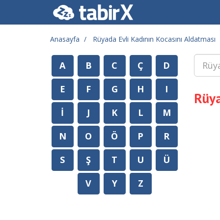
Anasayfa
Rüyada Evli Kadının Kocasını Aldatması
A
B
C
Ç
D
E
F
G
H
I
Rüya
İ
J
K
L
M
N
O
Ö
P
R
S
Ş
T
U
Ü
V
Y
Z