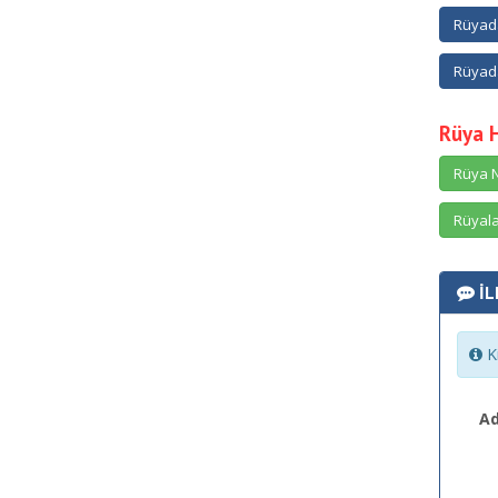
Rüyada
Rüyad
Rüya 
Rüya N
Rüyala
İL
Ki
Ad