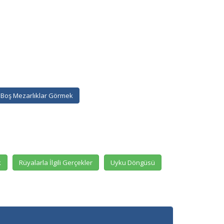
Boş Mezarlıklar Görmek
k
Rüyalarla İlgili Gerçekler
Uyku Döngüsü