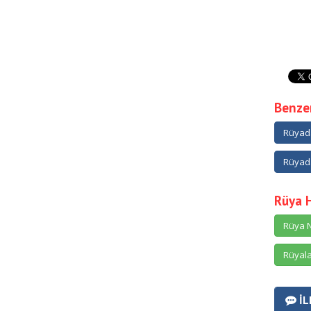
Benzer
Rüyad
Rüyad
Rüya 
Rüya N
Rüyala
İL