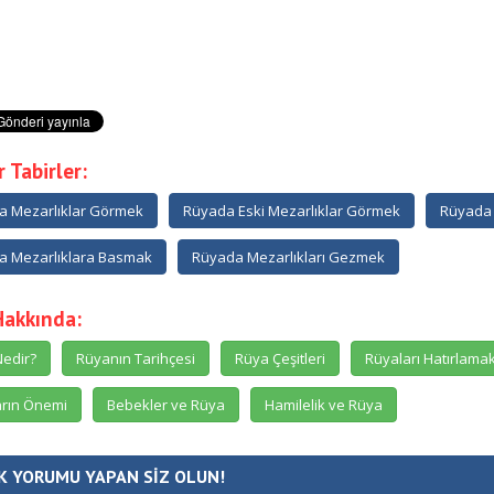
 Tabirler:
a Mezarlıklar Görmek
Rüyada Eski Mezarlıklar Görmek
Rüyada 
a Mezarlıklara Basmak
Rüyada Mezarlıkları Gezmek
Hakkında:
edir?
Rüyanın Tarihçesi
Rüya Çeşitleri
Rüyaları Hatırlama
rın Önemi
Bebekler ve Rüya
Hamilelik ve Rüya
K YORUMU YAPAN SİZ OLUN!