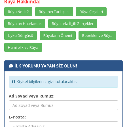
Rüya Hakkında:
Rüya Nedir?
Rüyanın Tarihçesi
Rüya Çeşitleri
Rüyaları Hatırlamak
Rüyalarla İlgili Gerçekler
Uyku Döngüsü
Rüyaların Önemi
Bebekler ve Rüya
Hamilelik ve Rüya
İLK YORUMU YAPAN SİZ OLUN!
Kişisel bilgileriniz gizli tutulacaktır.
Ad Soyad veya Rumuz:
E-Posta: