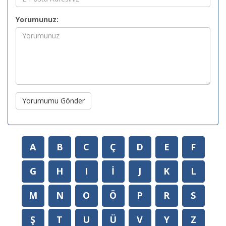
Yorumunuz:
Yorumumu Gönder
A
B
C
Ç
D
E
F
G
H
I
İ
J
K
L
M
N
O
Ö
P
R
S
Ş
T
U
Ü
V
Y
Z