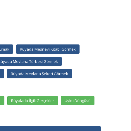
kumak
Rüyada Mesnevi Kitabı Görmek
Rüyada Mevlana Türbesi Görmek
k
Rüyada Mevlana Şekeri Görmek
k
Rüyalarla İlgili Gerçekler
Uyku Döngüsü