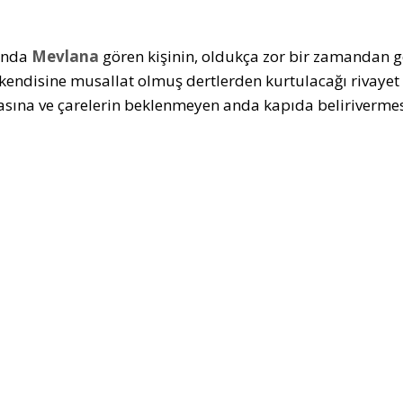
ında
Mevlana
gören kişinin, oldukça zor bir zamandan ge
kendisine musallat olmuş dertlerden kurtulacağı rivayet e
sına ve çarelerin beklenmeyen anda kapıda belirivermes