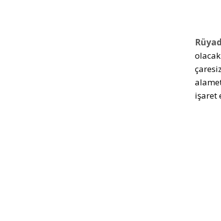
Rüyad
olacak
çaresi
alamet
işaret 