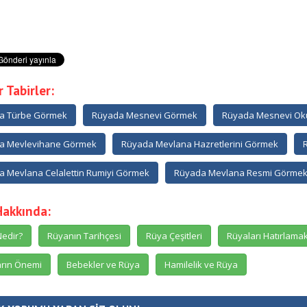
 Tabirler:
a Türbe Görmek
Rüyada Mesnevi Görmek
Rüyada Mesnevi O
a Mevlevihane Görmek
Rüyada Mevlana Hazretlerini Görmek
 Mevlana Celalettin Rumiyi Görmek
Rüyada Mevlana Resmi Görme
Hakkında:
edir?
Rüyanın Tarihçesi
Rüya Çeşitleri
Rüyaları Hatırlama
rın Önemi
Bebekler ve Rüya
Hamilelik ve Rüya