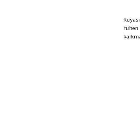
Rüyas
ruhen 
kalkma