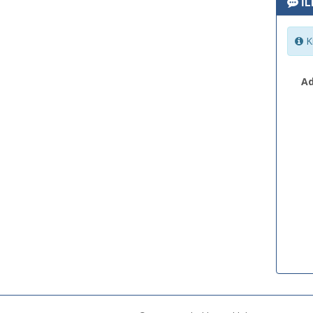
İL
Ki
Ad