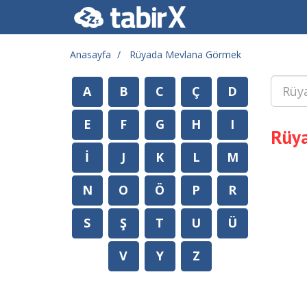
Anasayfa
Rüyada Mevlana Görmek
A
B
C
Ç
D
E
F
G
H
I
Rüy
İ
J
K
L
M
N
O
Ö
P
R
S
Ş
T
U
Ü
V
Y
Z