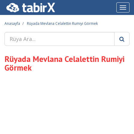
Toggl
navig
Anasayfa
Rüyada Mevlana Celalettin Rumiyi Görmek
Rüyada Mevlana Celalettin Rumiyi
Görmek