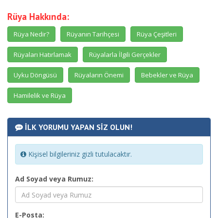
Rüya Hakkında:
Rüya Nedir?
Rüyanın Tarihçesi
Rüya Çeşitleri
Rüyaları Hatırlamak
Rüyalarla İlgili Gerçekler
Uyku Döngüsü
Rüyaların Önemi
Bebekler ve Rüya
Hamilelik ve Rüya
İLK YORUMU YAPAN SİZ OLUN!
Kişisel bilgileriniz gizli tutulacaktır.
Ad Soyad veya Rumuz:
E-Posta: