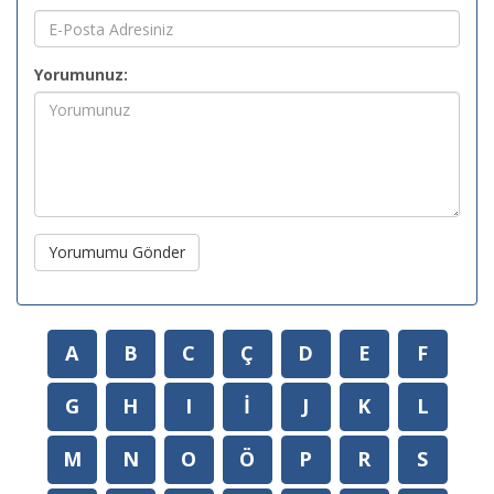
Yorumunuz:
Yorumumu Gönder
A
B
C
Ç
D
E
F
G
H
I
İ
J
K
L
M
N
O
Ö
P
R
S