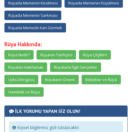
Rüyada Memenin Kesilmesi
Rüyada Memenin Küçülmesi
Rüyada Memenin Sarkması
Rüyada Memede Kan Görmek
Rüya Hakkında:
Rüya Nedir?
Rüyanın Tarihçesi
Rüya Çeşitleri
Rüyaları Hatırlamak
Rüyalarla İlgili Gerçekler
Uyku Döngüsü
Rüyaların Önemi
Bebekler ve Rüya
Hamilelik ve Rüya
İLK YORUMU YAPAN SİZ OLUN!
Kişisel bilgileriniz gizli tutulacaktır.