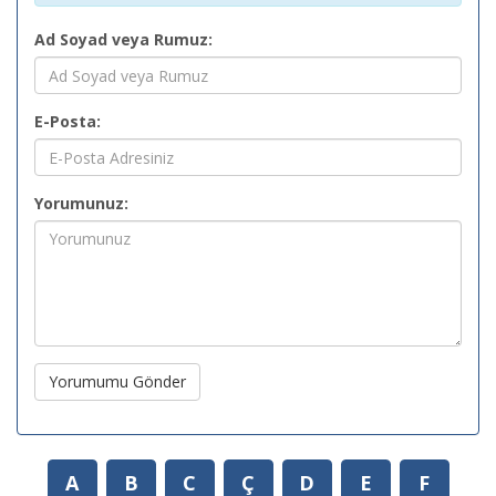
Ad Soyad veya Rumuz:
E-Posta:
Yorumunuz:
Yorumumu Gönder
A
B
C
Ç
D
E
F