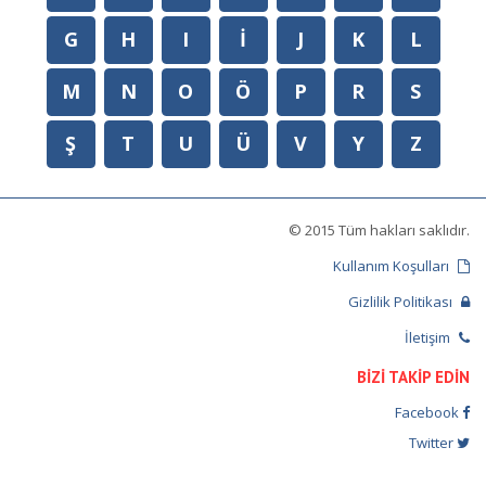
G
H
I
İ
J
K
L
M
N
O
Ö
P
R
S
Ş
T
U
Ü
V
Y
Z
© 2015 Tüm hakları saklıdır.
Kullanım Koşulları
Gizlilik Politikası
İletişim
BİZİ TAKİP EDİN
Facebook
Twitter