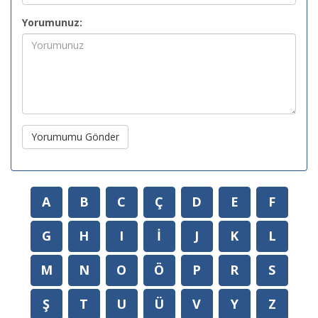
Yorumunuz:
Yorumumu Gönder
A
B
C
Ç
D
E
F
G
H
I
İ
J
K
L
M
N
O
Ö
P
R
S
Ş
T
U
Ü
V
Y
Z