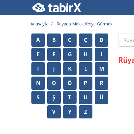
Anasayfa
Rüyada Melek Kolye Görmek
A
B
C
Ç
D
E
F
G
H
I
Rüy
İ
J
K
L
M
N
O
Ö
P
R
S
Ş
T
U
Ü
V
Y
Z