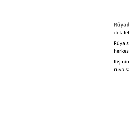
Rüyad
delalet
Rüya s
herkes
Kişini
rüya s