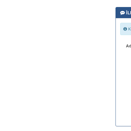
İL
Ki
Ad