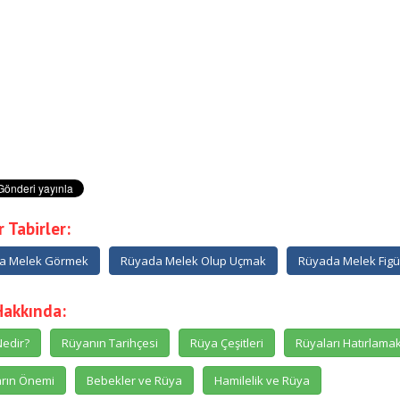
 Tabirler:
a Melek Görmek
Rüyada Melek Olup Uçmak
Rüyada Melek Fig
Hakkında:
edir?
Rüyanın Tarihçesi
Rüya Çeşitleri
Rüyaları Hatırlama
rın Önemi
Bebekler ve Rüya
Hamilelik ve Rüya