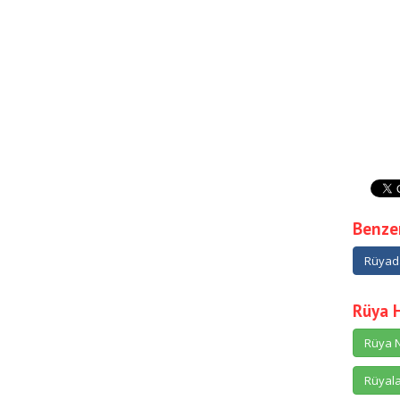
Benzer
Rüyad
Rüya 
Rüya N
Rüyala