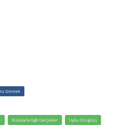
ürü Görmek
k
Rüyalarla İlgili Gerçekler
Uyku Döngüsü