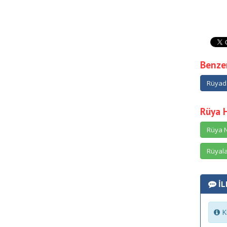
Benzer
Rüyad
Rüya 
Rüya N
Rüyala
İL
Ki