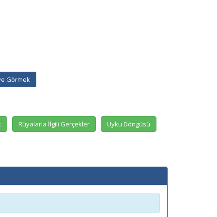
ye Görmek
k
Rüyalarla İlgili Gerçekler
Uyku Döngüsü