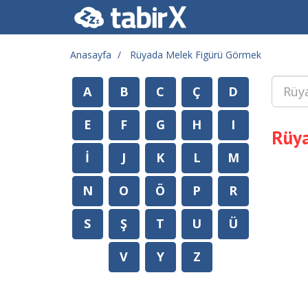
Anasayfa
Rüyada Melek Figürü Görmek
A
B
C
Ç
D
E
F
G
H
I
Rüya
İ
J
K
L
M
N
O
Ö
P
R
S
Ş
T
U
Ü
V
Y
Z