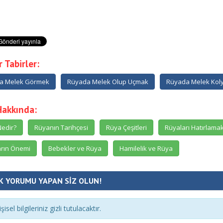
 Tabirler:
a Melek Görmek
Rüyada Melek Olup Uçmak
Rüyada Melek Kol
Hakkında:
edir?
Rüyanın Tarihçesi
Rüya Çeşitleri
Rüyaları Hatırlama
rın Önemi
Bebekler ve Rüya
Hamilelik ve Rüya
K YORUMU YAPAN SİZ OLUN!
şisel bilgileriniz gizli tutulacaktır.