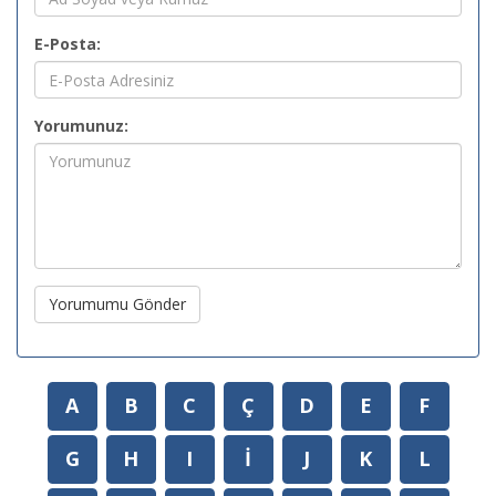
E-Posta:
Yorumunuz:
Yorumumu Gönder
A
B
C
Ç
D
E
F
G
H
I
İ
J
K
L