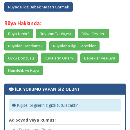
Rüyada İkiz Bebek Mezarı Görmek
Rüya Hakkında:
Rüya Nedir?
Rüyanın Tarihçesi
Rüya Çeşitleri
Rüyaları Hatırlamak
Rüyalarla İlgili Gerçekler
Uyku Döngüsü
Rüyaların Önemi
Bebekler ve Rüya
Hamilelik ve Rüya
İLK YORUMU YAPAN SİZ OLUN!
Kişisel bilgileriniz gizli tutulacaktır.
Ad Soyad veya Rumuz: