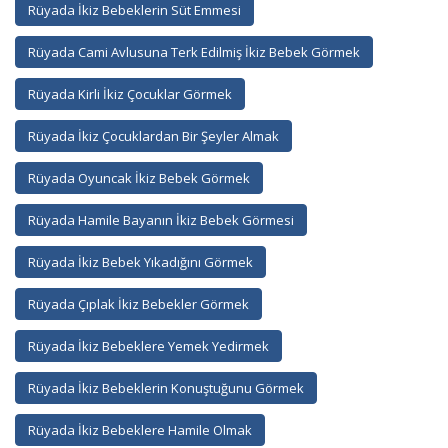
Rüyada İkiz Bebeklerin Süt Emmesi
Rüyada Cami Avlusuna Terk Edilmiş İkiz Bebek Görmek
Rüyada Kirli İkiz Çocuklar Görmek
Rüyada İkiz Çocuklardan Bir Şeyler Almak
Rüyada Oyuncak İkiz Bebek Görmek
Rüyada Hamile Bayanın İkiz Bebek Görmesi
Rüyada İkiz Bebek Yıkadığını Görmek
Rüyada Çıplak İkiz Bebekler Görmek
Rüyada İkiz Bebeklere Yemek Yedirmek
Rüyada İkiz Bebeklerin Konuştuğunu Görmek
Rüyada İkiz Bebeklere Hamile Olmak