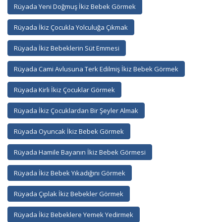
Rüyada Yeni Doğmuş İkiz Bebek Görmek
Rüyada İkiz Çocukla Yolculuğa Çıkmak
Rüyada İkiz Bebeklerin Süt Emmesi
Rüyada Cami Avlusuna Terk Edilmiş İkiz Bebek Görmek
Rüyada Kirli İkiz Çocuklar Görmek
Rüyada İkiz Çocuklardan Bir Şeyler Almak
Rüyada Oyuncak İkiz Bebek Görmek
Rüyada Hamile Bayanın İkiz Bebek Görmesi
Rüyada İkiz Bebek Yıkadığını Görmek
Rüyada Çıplak İkiz Bebekler Görmek
Rüyada İkiz Bebeklere Yemek Yedirmek