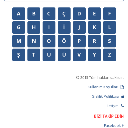
A
B
C
Ç
D
E
F
G
H
I
İ
J
K
L
M
N
O
Ö
P
R
S
Ş
T
U
Ü
V
Y
Z
© 2015 Tüm hakları saklıdır.
Kullanım Koşulları
Gizlilik Politikası
İletişim
BİZİ TAKİP EDİN
Facebook