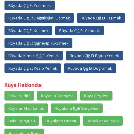
Rüyada Çiğ Et Yedirmek
Rüyada Çiğ Et Dağıtıldığını Görmek
Rüyada Çiğ Et Taşımak
Rüyada Çiğ Et Kesmek
Rüyada Çiğ Et Yıkamak
Rüyada Çiğ Et Çiğneyip Tükürmek
Rüyada Kırmızı Çiğ Et Yemek
Rüyada Çiğ Et Pişirip Yemek
Rüyada Çiğ Et Kesip Yemek
Rüyada Çiğ Et Doğramak
Rüya Hakkında:
Rüya Nedir?
Rüyanın Tarihçesi
Rüya Çeşitleri
Rüyaları Hatırlamak
Rüyalarla İlgili Gerçekler
Uyku Döngüsü
Rüyaların Önemi
Bebekler ve Rüya
Hamilelik ve Rüya