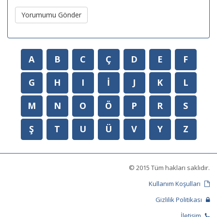
Yorumumu Gönder
A
B
C
Ç
D
E
F
G
H
I
İ
J
K
L
M
N
O
Ö
P
R
S
Ş
T
U
Ü
V
Y
Z
© 2015 Tüm hakları saklıdır.
Kullanım Koşulları
Gizlilik Politikası
İletişim