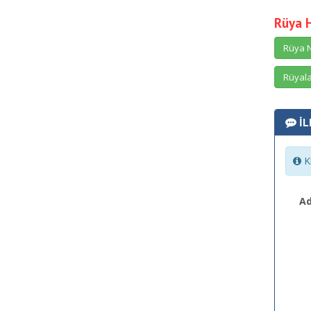
Rüya 
Rüya N
Rüyala
İL
Ki
Ad