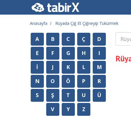
Anasayfa
Rüyada Çiğ Et Çiğneyip Tükürmek
A
B
C
Ç
D
E
F
G
H
I
Rüya
İ
J
K
L
M
N
O
Ö
P
R
S
Ş
T
U
Ü
V
Y
Z