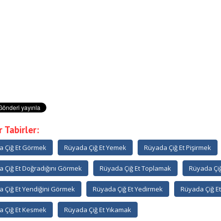
 Tabirler:
 Çiğ Et Görmek
Rüyada Çiğ Et Yemek
Rüyada Çiğ Et Pişirmek
 Çiğ Et Doğradığını Görmek
Rüyada Çiğ Et Toplamak
Rüyada Çiğ
 Çiğ Et Yendiğini Görmek
Rüyada Çiğ Et Yedirmek
Rüyada Çiğ Et
 Çiğ Et Kesmek
Rüyada Çiğ Et Yıkamak