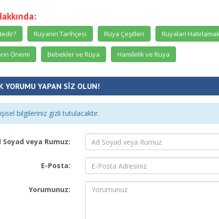
Hakkında:
edir?
Rüyanın Tarihçesi
Rüya Çeşitleri
Rüyaları Hatırlama
rın Önemi
Bebekler ve Rüya
Hamilelik ve Rüya
K YORUMU YAPAN SİZ OLUN!
şisel bilgileriniz gizli tutulacaktır.
 Soyad veya Rumuz:
E-Posta:
Yorumunuz: