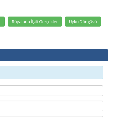
k
Rüyalarla İlgili Gerçekler
Uyku Döngüsü