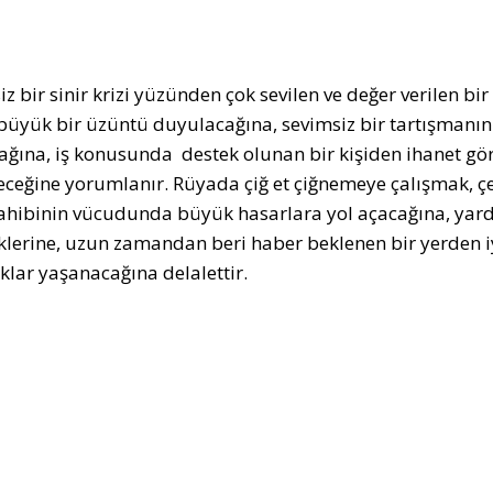
iz bir sinir krizi yüzünden çok sevilen ve değer verilen bi
büyük bir üzüntü duyulacağına, sevimsiz bir tartışmanın 
ağına, iş konusunda destek olunan bir kişiden ihanet gö
leceğine yorumlanır. Rüyada çiğ et çiğnemeye çalışmak, çek
ahibinin vücudunda büyük hasarlara yol açacağına, yardı
klerine, uzun zamandan beri haber beklenen bir yerden iy
ıklar yaşanacağına delalettir.