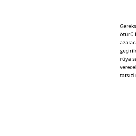
Gereks
ötürü 
azalac
geçiri
rüya s
verece
tatsızl