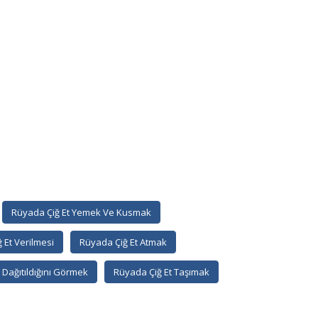
Rüyada Çiğ Et Yemek Ve Kusmak
 Et Verilmesi
Rüyada Çiğ Et Atmak
 Dağıtıldığını Görmek
Rüyada Çiğ Et Taşımak