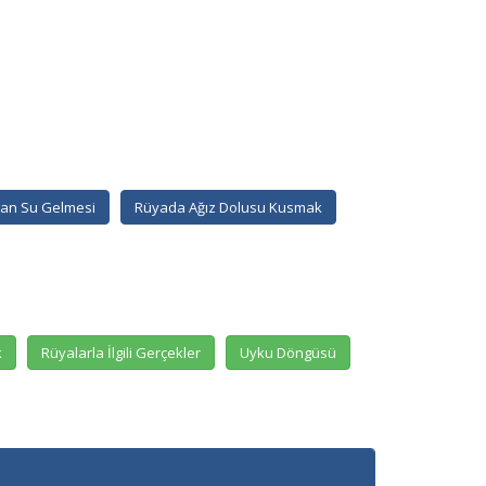
an Su Gelmesi
Rüyada Ağız Dolusu Kusmak
k
Rüyalarla İlgili Gerçekler
Uyku Döngüsü