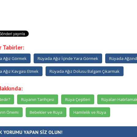
 Tabirler:
a Ağız Görmek
Rüyada Ağız İçinde Yara Görmek
Rüyada Ağzınd
 Ağız Kavgası Etmek
Rüyada Ağız Dolusu Balgam Çıkarmak
Hakkında:
edir?
Rüyanın Tarihçesi
Rüya Çeşitleri
Rüyaları Hatırlama
rın Önemi
Bebekler ve Rüya
Hamilelik ve Rüya
K YORUMU YAPAN SİZ OLUN!