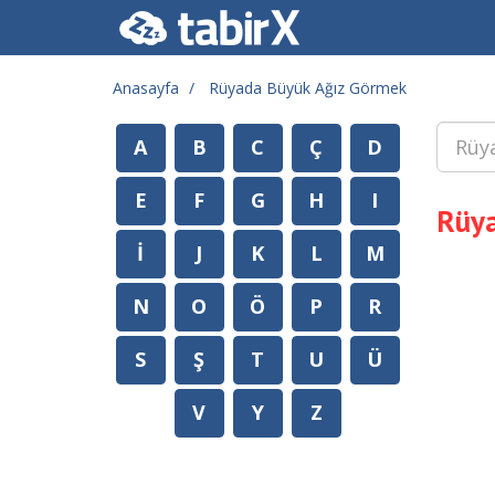
Anasayfa
Rüyada Büyük Ağız Görmek
A
B
C
Ç
D
E
F
G
H
I
Rüya
İ
J
K
L
M
N
O
Ö
P
R
S
Ş
T
U
Ü
V
Y
Z