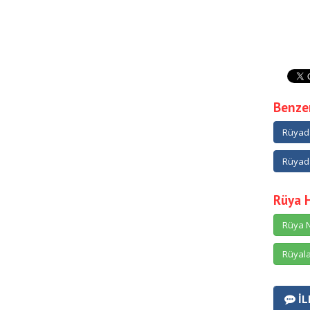
Benzer
Rüyad
Rüyada
Rüya 
Rüya N
Rüyala
İL