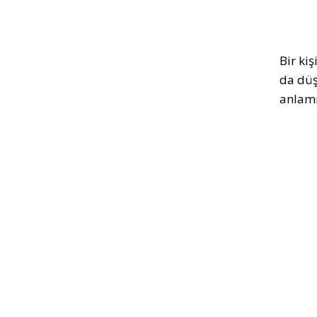
Bir ki
da düş
anlamı