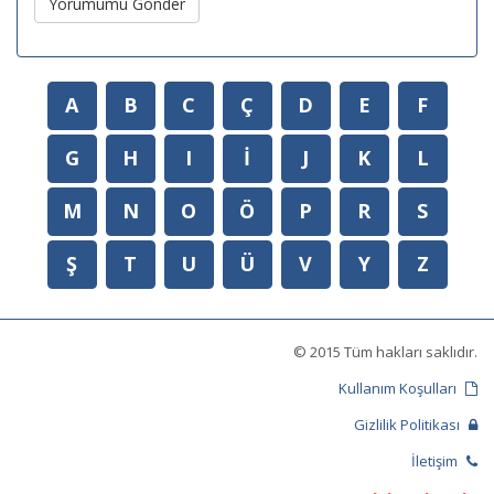
Yorumumu Gönder
A
B
C
Ç
D
E
F
G
H
I
İ
J
K
L
M
N
O
Ö
P
R
S
Ş
T
U
Ü
V
Y
Z
© 2015 Tüm hakları saklıdır.
Kullanım Koşulları
Gizlilik Politikası
İletişim