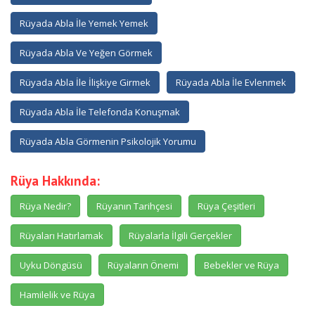
Rüyada Abla İle Yemek Yemek
Rüyada Abla Ve Yeğen Görmek
Rüyada Abla İle İlişkiye Girmek
Rüyada Abla İle Evlenmek
Rüyada Abla İle Telefonda Konuşmak
Rüyada Abla Görmenin Psikolojik Yorumu
Rüya Hakkında:
Rüya Nedir?
Rüyanın Tarihçesi
Rüya Çeşitleri
Rüyaları Hatırlamak
Rüyalarla İlgili Gerçekler
Uyku Döngüsü
Rüyaların Önemi
Bebekler ve Rüya
Hamilelik ve Rüya