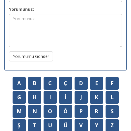
Yorumunuz:
Yorumumu Gönder
A
B
C
Ç
D
E
F
G
H
I
İ
J
K
L
M
N
O
Ö
P
R
S
Ş
T
U
Ü
V
Y
Z