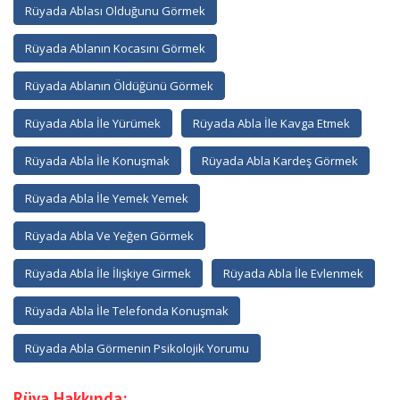
Rüyada Ablası Olduğunu Görmek
Rüyada Ablanın Kocasını Görmek
Rüyada Ablanın Öldüğünü Görmek
Rüyada Abla İle Yürümek
Rüyada Abla İle Kavga Etmek
Rüyada Abla İle Konuşmak
Rüyada Abla Kardeş Görmek
Rüyada Abla İle Yemek Yemek
Rüyada Abla Ve Yeğen Görmek
Rüyada Abla İle İlişkiye Girmek
Rüyada Abla İle Evlenmek
Rüyada Abla İle Telefonda Konuşmak
Rüyada Abla Görmenin Psikolojik Yorumu
Rüya Hakkında: