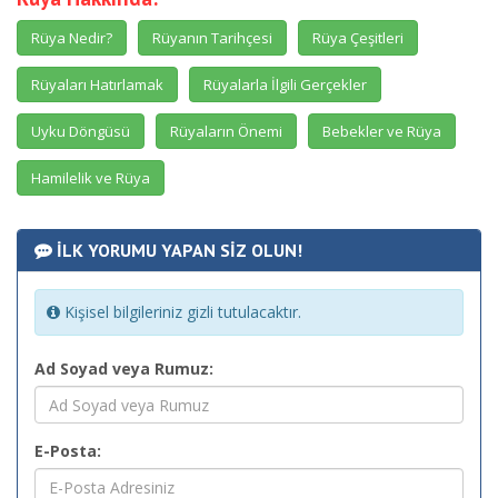
Rüya Nedir?
Rüyanın Tarihçesi
Rüya Çeşitleri
Rüyaları Hatırlamak
Rüyalarla İlgili Gerçekler
Uyku Döngüsü
Rüyaların Önemi
Bebekler ve Rüya
Hamilelik ve Rüya
İLK YORUMU YAPAN SİZ OLUN!
Kişisel bilgileriniz gizli tutulacaktır.
Ad Soyad veya Rumuz:
E-Posta: