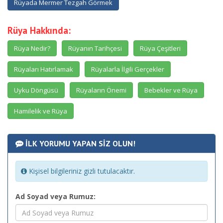
Rüyada Mermer Tezgah Görmek
Rüya Hakkında:
Rüya Nedir?
Rüyanın Tarihçesi
Rüya Çeşitleri
Rüyaları Hatırlamak
Rüyalarla İlgili Gerçekler
Uyku Döngüsü
Rüyaların Önemi
Bebekler ve Rüya
Hamilelik ve Rüya
İLK YORUMU YAPAN SİZ OLUN!
Kişisel bilgileriniz gizli tutulacaktır.
Ad Soyad veya Rumuz: