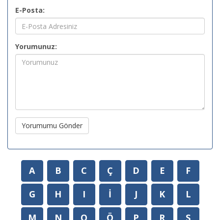
E-Posta:
Yorumunuz:
Yorumumu Gönder
A
B
C
Ç
D
E
F
G
H
I
İ
J
K
L
M
N
O
Ö
P
R
S