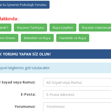
 Su İçmenin Psikolojik Yorumu
Hakkında:
edir?
Rüyanın Tarihçesi
Rüya Çeşitleri
Rüyaları Hatırlama
rın Önemi
Bebekler ve Rüya
Hamilelik ve Rüya
K YORUMU YAPAN SİZ OLUN!
şisel bilgileriniz gizli tutulacaktır.
 Soyad veya Rumuz:
E-Posta:
Yorumunuz: