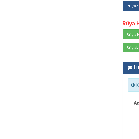
Rüyada
Rüya 
Rüya N
Rüyala
İL
Ki
Ad