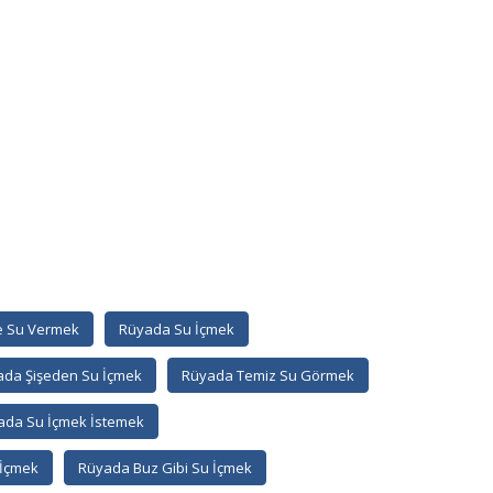
e Su Vermek
Rüyada Su İçmek
da Şişeden Su İçmek
Rüyada Temiz Su Görmek
ada Su İçmek İstemek
 İçmek
Rüyada Buz Gibi Su İçmek