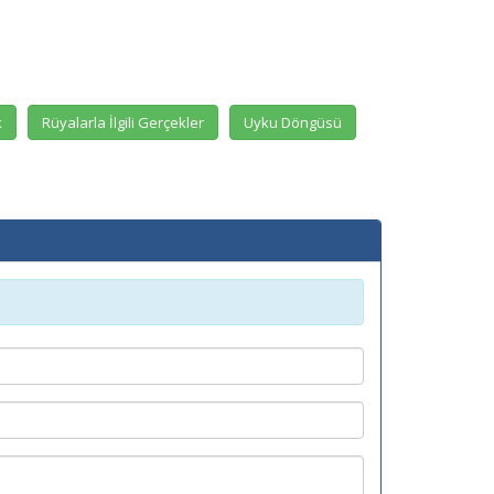
k
Rüyalarla İlgili Gerçekler
Uyku Döngüsü