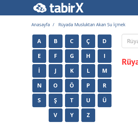
Anasayfa
Rüyada Musluktan Akan Su İçmek
A
B
C
Ç
D
E
F
G
H
I
Rüya
İ
J
K
L
M
N
O
Ö
P
R
S
Ş
T
U
Ü
V
Y
Z