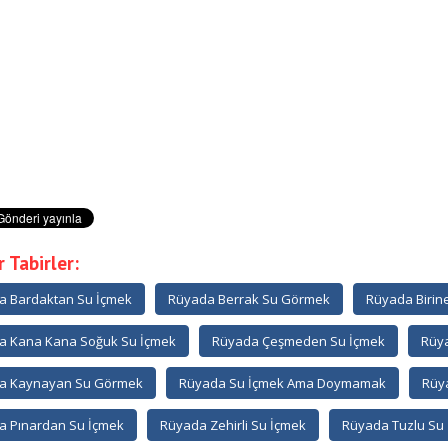
 Tabirler:
a Bardaktan Su İçmek
Rüyada Berrak Su Görmek
Rüyada Birin
a Kana Kana Soğuk Su İçmek
Rüyada Çeşmeden Su İçmek
Rüya
a Kaynayan Su Görmek
Rüyada Su İçmek Ama Doymamak
Rüy
a Pınardan Su İçmek
Rüyada Zehirli Su İçmek
Rüyada Tuzlu Su