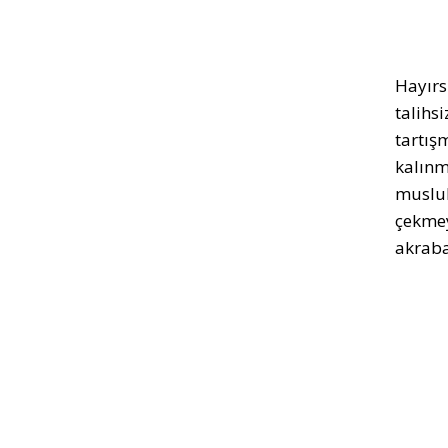
Hayırs
talihs
tartış
kalınm
musluk
çekmey
akraba