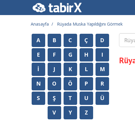
Anasayfa
Rüyada Muska Yapıldığını Görmek
A
B
C
Ç
D
E
F
G
H
I
Rüya
İ
J
K
L
M
N
O
Ö
P
R
S
Ş
T
U
Ü
V
Y
Z