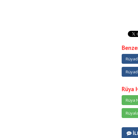
Benzer
Rüyad
Rüyada
Rüya 
Rüya N
Rüyala
İL