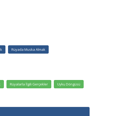
ak
Rüyada Muska Almak
k
Rüyalarla İlgili Gerçekler
Uyku Döngüsü