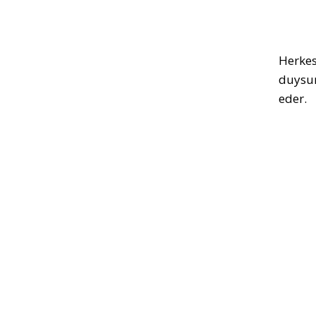
Herkes
duysun
eder.