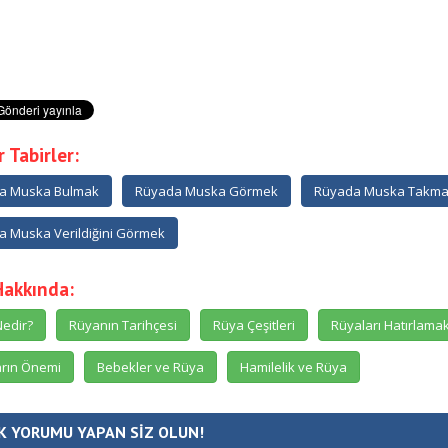
 Tabirler:
a Muska Bulmak
Rüyada Muska Görmek
Rüyada Muska Takm
 Muska Verildiğini Görmek
Hakkında:
edir?
Rüyanın Tarihçesi
Rüya Çeşitleri
Rüyaları Hatırlama
rın Önemi
Bebekler ve Rüya
Hamilelik ve Rüya
K YORUMU YAPAN SİZ OLUN!