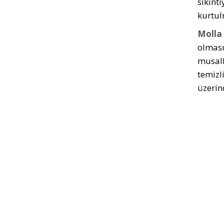
sıkınt
kurtul
Molla
olması
musall
temizl
üzerin