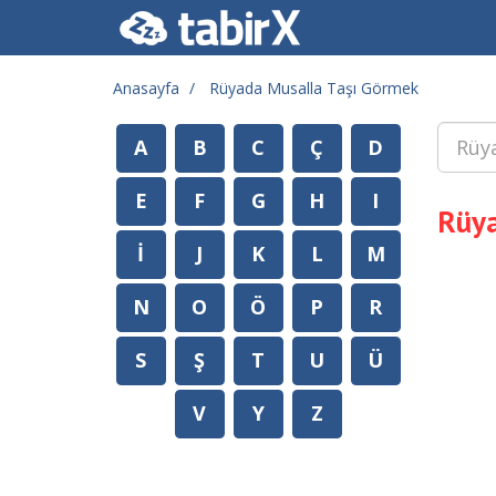
Anasayfa
Rüyada Musalla Taşı Görmek
A
B
C
Ç
D
E
F
G
H
I
Rüya
İ
J
K
L
M
N
O
Ö
P
R
S
Ş
T
U
Ü
V
Y
Z