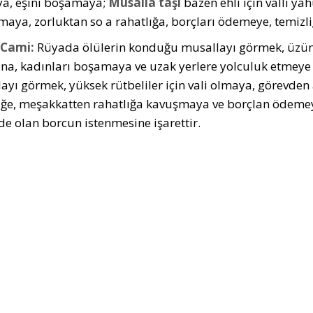
ıya, eşini boşamaya;
Musalla taşı
bazen ehli için valli yah
maya, zorluktan so a rahatlığa, borçları ödemeye, temizl
 Cami:
Rüyada ölülerin konduğu musallayı görmek, üzünt
na, kadınları boşamaya ve uzak yerlere yolculuk etmeye 
ayı görmek, yüksek rütbeliler için vali olmaya, görevden
iğe, meşakkatten rahatlığa kavuşmaya ve borçlan ödemeye 
de olan borcun istenmesine işarettir.