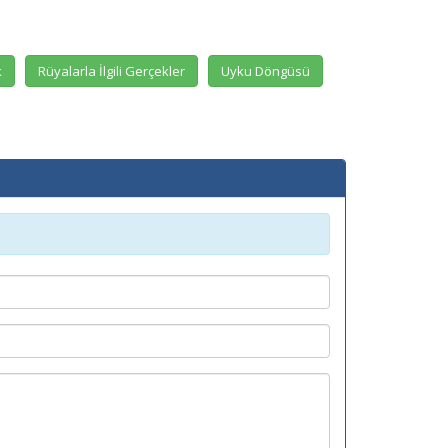
k
Rüyalarla İlgili Gerçekler
Uyku Döngüsü