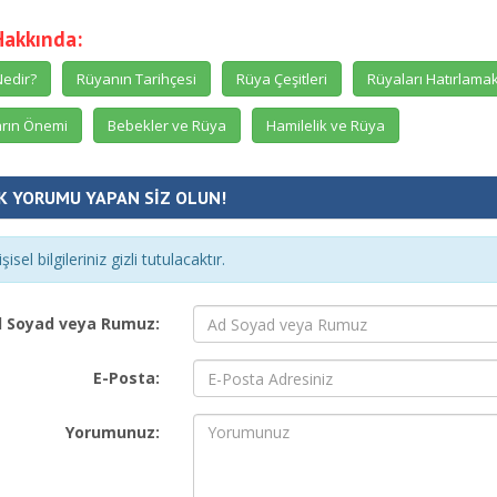
Hakkında:
edir?
Rüyanın Tarihçesi
Rüya Çeşitleri
Rüyaları Hatırlama
rın Önemi
Bebekler ve Rüya
Hamilelik ve Rüya
K YORUMU YAPAN SİZ OLUN!
şisel bilgileriniz gizli tutulacaktır.
 Soyad veya Rumuz:
E-Posta:
Yorumunuz: