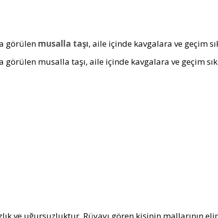
a görülen
musalla taşı
, aile içinde kavgalara ve geçim sı
 görülen musalla taşı, aile içinde kavgalara ve geçim sıkı
lık ve uğursuzluktur. Rüyayı gören kişinin mallarının elind