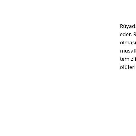
Rüyada
eder. 
olması
musall
temizl
ölüler