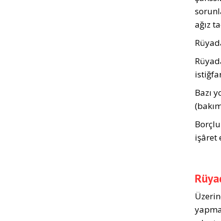
sorunl
ağız ta
Rüyada
Rüyada
istiğf
Bazı y
(bakım
Borçlu
işâret 
Rüyad
Üzerin
yapmay