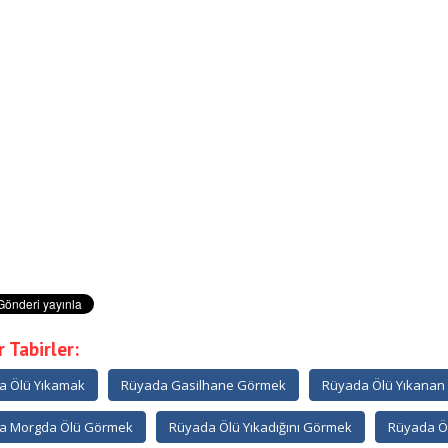
 Tabirler:
a Ölü Yıkamak
Rüyada Gasilhane Görmek
Rüyada Ölü Yıkanan
a Morgda Ölü Görmek
Rüyada Ölü Yıkadığını Görmek
Rüyada Ö