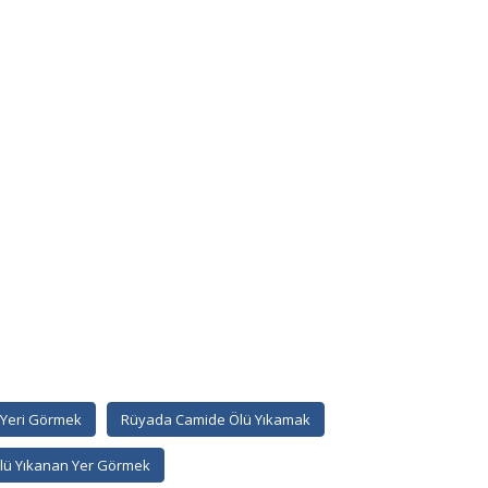
 Yeri Görmek
Rüyada Camide Ölü Yıkamak
lü Yıkanan Yer Görmek