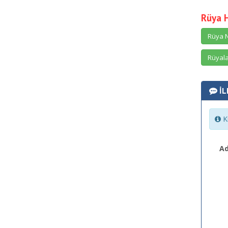
Rüya 
Rüya N
Rüyala
İL
Ki
Ad