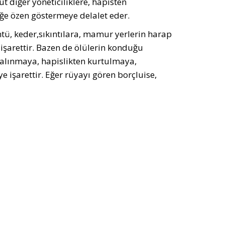
ut diğer yöneticiliklere, hapisten
iğe özen göstermeye delalet eder.
ü, keder,sıkıntılara, mamur yerlerin harap
işarettir. Bazen de ölülerin konduğu
 alınmaya, hapislikten kurtulmaya,
işarettir. Eğer rüyayı gören borçluise,