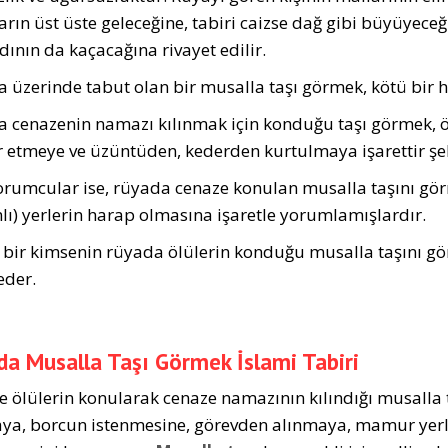
arın üst üste geleceğine, tabiri caizse dağ gibi büyüyeceği
dının da kaçacağına rivayet edilir.
 üzerinde tabut olan bir musal­la taşı görmek, kötü bir h
 cenazenin namazı kılınmak için kon­duğu taşı görmek, 
ar etmeye ve üzüntüden, kederden kurtulmaya işarettir ş
orumcular ise, rüyada cenaze konulan musalla taşı­nı gö
­lı) yerlerin harap olmasına işaretle yorumlamışlardır.
 bir kimsenin rüyada ölülerin konduğu musalla taşını gö
eder.
a Musalla Taşı Görmek İslami Tabiri
e ölülerin konularak cenaze namazının kılındığı musalla 
a, borcun istenmesine, görevden alınmaya, mamur yerle