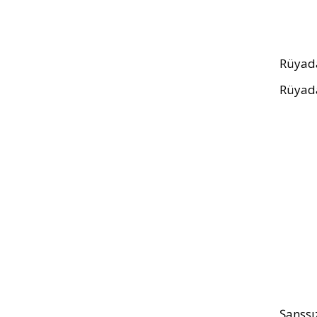
Rüyad
Rüyada
Şanssız