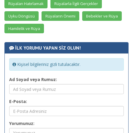
Rüyaları Hatırlamak
Rüyalarla İlgili Gerçekler
Uyku Döngüsü
Rüyaların Önemi
Bebekler ve Rüya
Hamilelik ve Rüya
İLK YORUMU YAPAN SİZ OLUN!
Kişisel bilgileriniz gizli tutulacaktır.
Ad Soyad veya Rumuz:
E-Posta:
Yorumunuz: