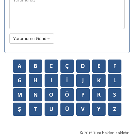
Yorumumu Gönder
A
B
C
Ç
D
E
F
G
H
I
İ
J
K
L
M
N
O
Ö
P
R
S
Ş
T
U
Ü
V
Y
Z
© 2015 Tüm hakları saklıdır.