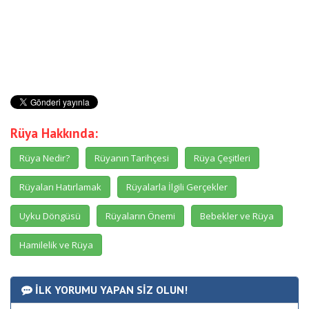
Rüya Hakkında:
Rüya Nedir?
Rüyanın Tarihçesi
Rüya Çeşitleri
Rüyaları Hatırlamak
Rüyalarla İlgili Gerçekler
Uyku Döngüsü
Rüyaların Önemi
Bebekler ve Rüya
Hamilelik ve Rüya
İLK YORUMU YAPAN SİZ OLUN!