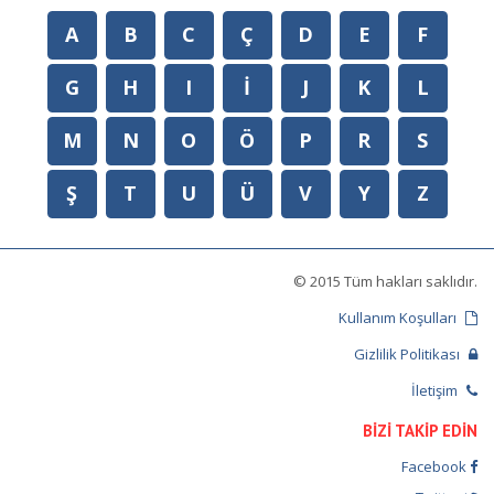
A
B
C
Ç
D
E
F
G
H
I
İ
J
K
L
M
N
O
Ö
P
R
S
Ş
T
U
Ü
V
Y
Z
© 2015 Tüm hakları saklıdır.
Kullanım Koşulları
Gizlilik Politikası
İletişim
BİZİ TAKİP EDİN
Facebook