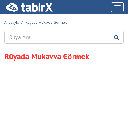
Toggl
navig
Anasayfa
Rüyada Mukavva Görmek
Rüyada Mukavva Görmek