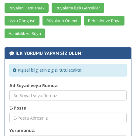
Rüyaları Hatırlamak
Rüyalarla İlgili Gerçekler
Uyku Döngüsü
Rüyaların Önemi
Bebekler ve Rüya
Hamilelik ve Rüya
İLK YORUMU YAPAN SİZ OLUN!
Kişisel bilgileriniz gizli tutulacaktır.
Ad Soyad veya Rumuz:
E-Posta:
Yorumunuz: