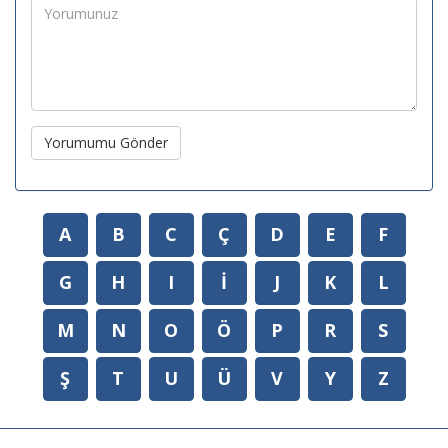
Yorumumu Gönder
A
B
C
Ç
D
E
F
G
H
I
İ
J
K
L
M
N
O
Ö
P
R
S
Ş
T
U
Ü
V
Y
Z