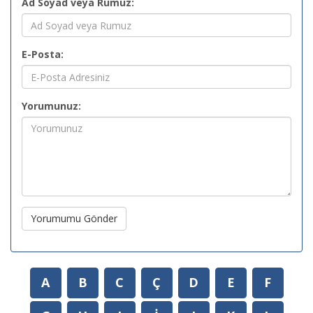
Ad Soyad veya Rumuz:
E-Posta:
Yorumunuz:
Yorumumu Gönder
A
B
C
Ç
D
E
F