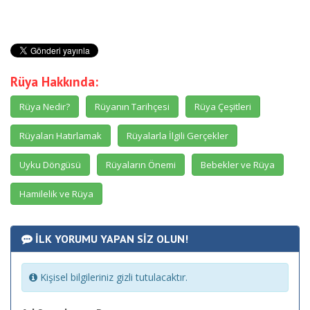
Rüya Hakkında:
Rüya Nedir?
Rüyanın Tarihçesi
Rüya Çeşitleri
Rüyaları Hatırlamak
Rüyalarla İlgili Gerçekler
Uyku Döngüsü
Rüyaların Önemi
Bebekler ve Rüya
Hamilelik ve Rüya
İLK YORUMU YAPAN SİZ OLUN!
Kişisel bilgileriniz gizli tutulacaktır.