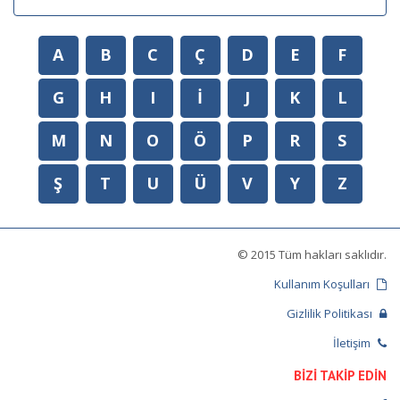
A
B
C
Ç
D
E
F
G
H
I
İ
J
K
L
M
N
O
Ö
P
R
S
Ş
T
U
Ü
V
Y
Z
© 2015 Tüm hakları saklıdır.
Kullanım Koşulları
Gizlilik Politikası
İletişim
BİZİ TAKİP EDİN