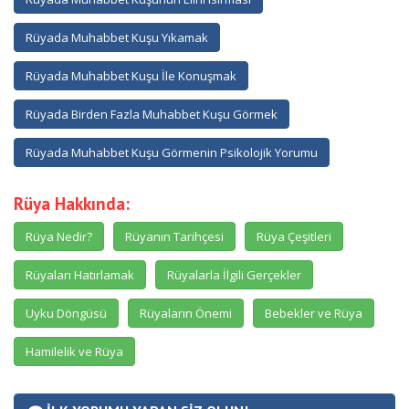
Rüyada Muhabbet Kuşu Yıkamak
Rüyada Muhabbet Kuşu İle Konuşmak
Rüyada Birden Fazla Muhabbet Kuşu Görmek
Rüyada Muhabbet Kuşu Görmenin Psikolojik Yorumu
Rüya Hakkında:
Rüya Nedir?
Rüyanın Tarihçesi
Rüya Çeşitleri
Rüyaları Hatırlamak
Rüyalarla İlgili Gerçekler
Uyku Döngüsü
Rüyaların Önemi
Bebekler ve Rüya
Hamilelik ve Rüya