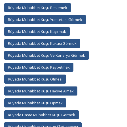
Rüyada Muhabbet Kuşu Beslemek
Rüyada Muhabbet Kuşu Yumurtası Görmek
Rüyada Muhabbet Kuşu Kaçırmak
Rüyada Muhabbet Kuşu Kakası Görmek
Rüyada Muhabbet Kuşu Ve Kanarya Görmek
Rüyada Muhabbet Kuşu Kaybetmek
Rüyada Muhabbet Kuşu Ötmesi
Rüyada Muhabbet Kuşu Hediye Almak
Rüyada Muhabbet Kuşu Öpmek
Rüyada Hasta Muhabbet Kuşu Görmek
Rüyada Muhabbet Kuşunun Elini Isırması