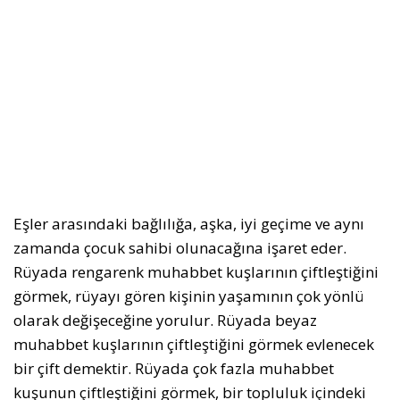
Eşler arasındaki bağlılığa, aşka, iyi geçime ve aynı
zamanda çocuk sahibi olunacağına işaret eder.
Rüyada rengarenk muhabbet kuşlarının çiftleştiğini
görmek, rüyayı gören kişinin yaşamının çok yönlü
olarak değişeceğine yorulur. Rüyada beyaz
muhabbet kuşlarının çiftleştiğini görmek evlenecek
bir çift demektir. Rüyada çok fazla muhabbet
kuşunun çiftleştiğini görmek, bir topluluk içindeki