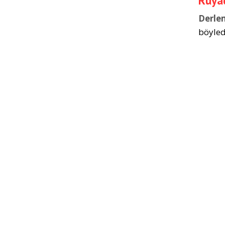
Rüyad
Derle
böyled