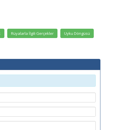
k
Rüyalarla İlgili Gerçekler
Uyku Döngüsü