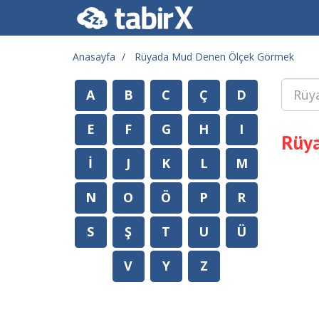
Anasayfa
Rüyada Mud Denen Ölçek Görmek
A
B
C
Ç
D
E
F
G
H
I
Rüy
İ
J
K
L
M
N
O
Ö
P
R
S
Ş
T
U
Ü
V
Y
Z