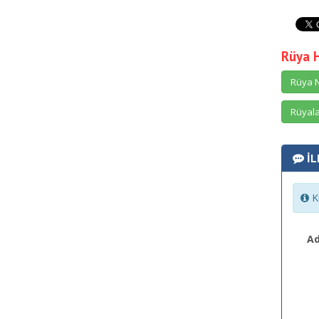
Rüya 
Rüya N
Rüyala
İL
Ki
Ad