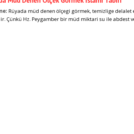
a Mud Denen Ölçek Görmek İslami Tabiri
me:
Rüyada müd denen ölçegi görmek, temizlige delalet 
ir. Çünkü Hz. Peygamber bir müd miktari su ile abdest ve