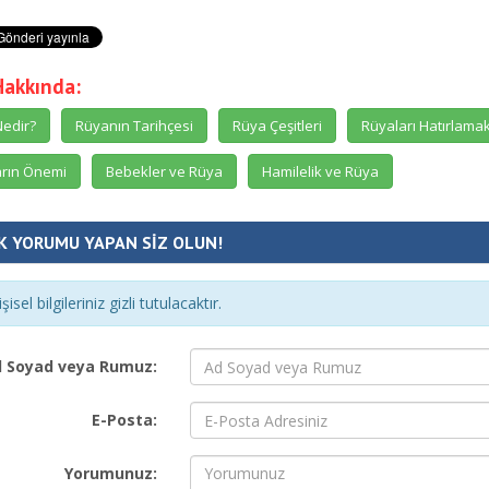
Hakkında:
edir?
Rüyanın Tarihçesi
Rüya Çeşitleri
Rüyaları Hatırlama
rın Önemi
Bebekler ve Rüya
Hamilelik ve Rüya
K YORUMU YAPAN SİZ OLUN!
şisel bilgileriniz gizli tutulacaktır.
 Soyad veya Rumuz:
E-Posta:
Yorumunuz: