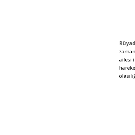
Rüyad
zamand
ailesi
hareke
olasıl