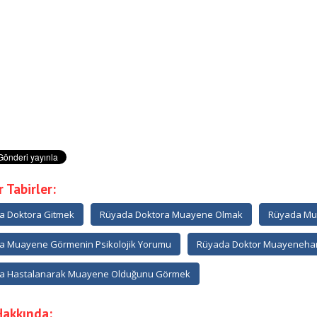
 Tabirler:
a Doktora Gitmek
Rüyada Doktora Muayene Olmak
Rüyada Mu
a Muayene Görmenin Psikolojik Yorumu
Rüyada Doktor Muayeneha
a Hastalanarak Muayene Olduğunu Görmek
Hakkında: