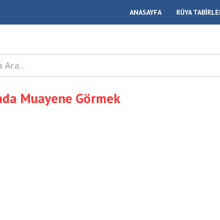
ANASAYFA
RÜYA TABİRLE
ada Muayene Görmek