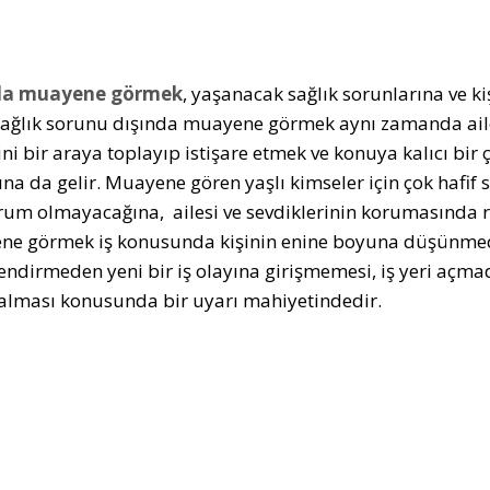
a muayene görmek
, yaşanacak sağlık sorunlarına ve k
Sağlık sorunu dışında muayene görmek aynı zamanda aile
ini bir araya toplayıp istişare etmek ve konuya kalıcı bi
na da gelir. Muayene gören yaşlı kimseler için çok hafif s
rum olmayacağına, ailesi ve sevdiklerinin korumasında ra
e görmek iş konusunda kişinin enine boyuna düşünmeden
endirmeden yeni bir iş olayına girişmemesi, iş yeri açmad
i alması konusunda bir uyarı mahiyetindedir.