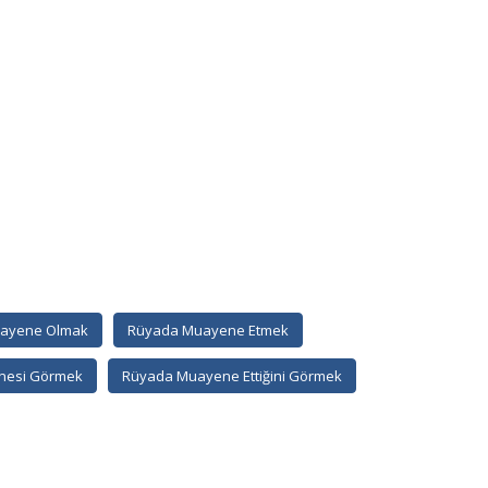
ayene Olmak
Rüyada Muayene Etmek
nesi Görmek
Rüyada Muayene Ettiğini Görmek