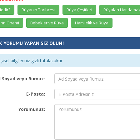
edir?
Rüyanın Tarihçesi
Rüya Çeşitleri
Rüyaları Hatırlama
rın Önemi
Bebekler ve Rüya
Hamilelik ve Rüya
K YORUMU YAPAN SİZ OLUN!
şisel bilgileriniz gizli tutulacaktır.
 Soyad veya Rumuz:
E-Posta:
Yorumunuz: