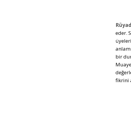
Rüyad
eder. 
üyeler
anlamı
bir du
Muayen
değerl
fikrin