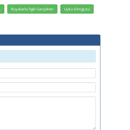
k
Rüyalarla İlgili Gerçekler
Uyku Döngüsü