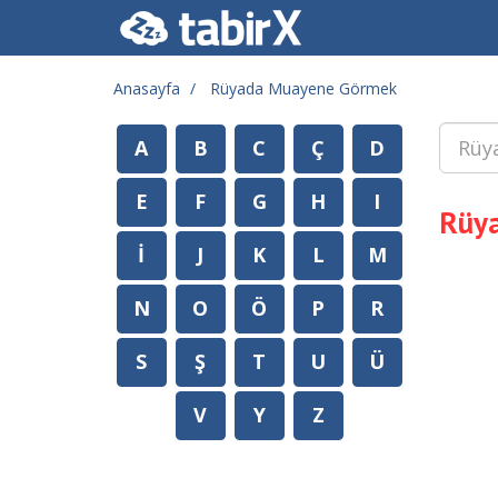
Anasayfa
Rüyada Muayene Görmek
A
B
C
Ç
D
E
F
G
H
I
Rüy
İ
J
K
L
M
N
O
Ö
P
R
S
Ş
T
U
Ü
V
Y
Z