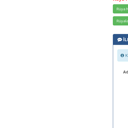
Rüya N
Rüyala
İL
Ki
Ad