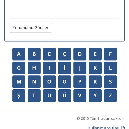
Yorumumu Gönder
A
B
C
Ç
D
E
F
G
H
I
İ
J
K
L
M
N
O
Ö
P
R
S
Ş
T
U
Ü
V
Y
Z
© 2015 Tüm hakları saklıdır.
Kullanım Koşulları