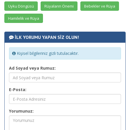
Uyku Döngüsü
Rüyaların Önemi
Bebekler ve Rüya
Hamilelik ve Rüya
İLK YORUMU YAPAN SİZ OLUN!
Kişisel bilgileriniz gizli tutulacaktır.
Ad Soyad veya Rumuz:
E-Posta:
Yorumunuz: