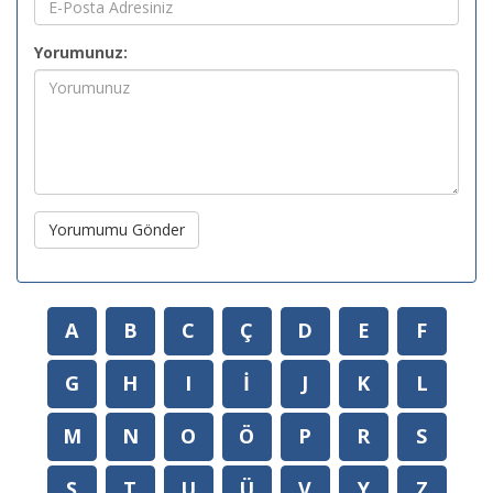
Yorumunuz:
Yorumumu Gönder
A
B
C
Ç
D
E
F
G
H
I
İ
J
K
L
M
N
O
Ö
P
R
S
Ş
T
U
Ü
V
Y
Z