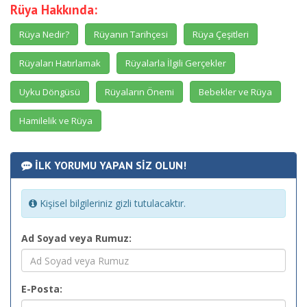
Rüya Hakkında:
Rüya Nedir?
Rüyanın Tarihçesi
Rüya Çeşitleri
Rüyaları Hatırlamak
Rüyalarla İlgili Gerçekler
Uyku Döngüsü
Rüyaların Önemi
Bebekler ve Rüya
Hamilelik ve Rüya
İLK YORUMU YAPAN SİZ OLUN!
Kişisel bilgileriniz gizli tutulacaktır.
Ad Soyad veya Rumuz:
E-Posta: