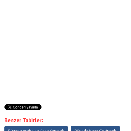
Benzer Tabirler:
Rüyada Arabayla Kaza Yapmak
Rüyada Kaza Geçirmek