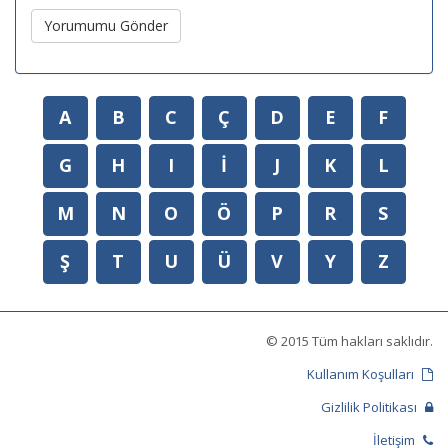
Yorumumu Gönder
A
B
C
Ç
D
E
F
G
H
I
İ
J
K
L
M
N
O
Ö
P
R
S
Ş
T
U
Ü
V
Y
Z
© 2015 Tüm hakları saklıdır.
Kullanım Koşulları
Gizlilik Politikası
İletişim