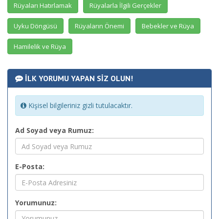
Rüyaları Hatırlamak
Rüyalarla İlgili Gerçekler
Uyku Döngüsü
Rüyaların Önemi
Bebekler ve Rüya
Hamilelik ve Rüya
İLK YORUMU YAPAN SİZ OLUN!
Kişisel bilgileriniz gizli tutulacaktır.
Ad Soyad veya Rumuz:
E-Posta:
Yorumunuz: