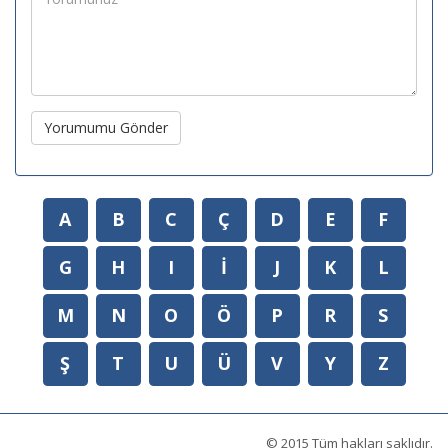
Yorumumu Gönder
A
B
C
Ç
D
E
F
G
H
I
İ
J
K
L
M
N
O
Ö
P
R
S
Ş
T
U
Ü
V
Y
Z
© 2015 Tüm hakları saklıdır.