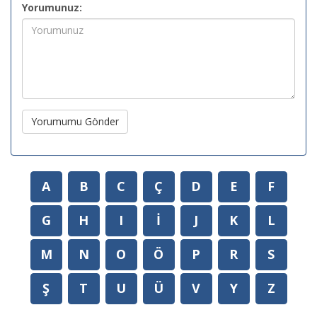
Yorumunuz:
Yorumumu Gönder
A
B
C
Ç
D
E
F
G
H
I
İ
J
K
L
M
N
O
Ö
P
R
S
Ş
T
U
Ü
V
Y
Z