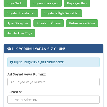
Rüya Nedir?
Rüyanın Tarihçesi
Rüya Çeşitleri
Rüyaları Hatırlamak
Rüyalarla İlgili Gerçekler
Uyku Döngüsü
Rüyaların Önemi
Bebekler ve Rüya
Hamilelik ve Rüya
İLK YORUMU YAPAN SİZ OLUN!
Kişisel bilgileriniz gizli tutulacaktır.
Ad Soyad veya Rumuz:
E-Posta: