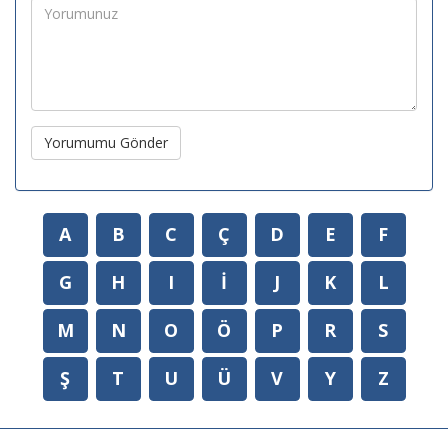
Yorumumu Gönder
A
B
C
Ç
D
E
F
G
H
I
İ
J
K
L
M
N
O
Ö
P
R
S
Ş
T
U
Ü
V
Y
Z