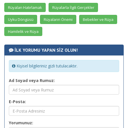
Rüyaları Hatırlamak
Rüyalarla İlgili Gerçekler
Uyku Döngüsü
Rüyaların Önemi
Bebekler ve Rüya
Hamilelik ve Rüya
İLK YORUMU YAPAN SİZ OLUN!
Kişisel bilgileriniz gizli tutulacaktır.
Ad Soyad veya Rumuz:
E-Posta:
Yorumunuz: