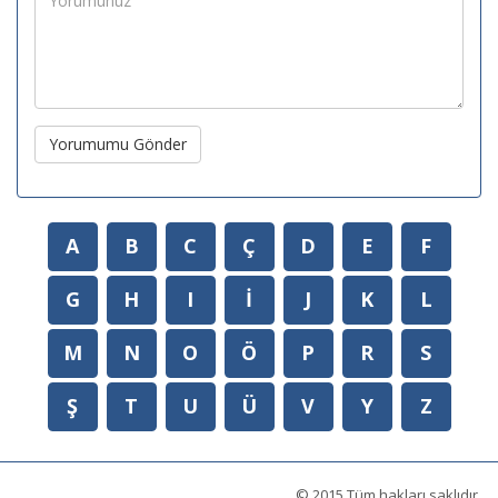
Yorumumu Gönder
A
B
C
Ç
D
E
F
G
H
I
İ
J
K
L
M
N
O
Ö
P
R
S
Ş
T
U
Ü
V
Y
Z
© 2015 Tüm hakları saklıdır.