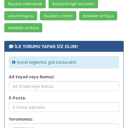
Rüyaları Hatırlamak
Rüyalarla İlgili Gerçekler
Uyku Döngüsü
Rüyaların Önemi
Bebekler ve Rüya
Hamilelik ve Rüya
İLK YORUMU YAPAN SİZ OLUN!
Kişisel bilgileriniz gizli tutulacaktır.
Ad Soyad veya Rumuz:
E-Posta:
Yorumunuz: