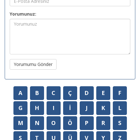
Yorumunuz:
Yorumumu Gönder
A
B
C
Ç
D
E
F
G
H
I
İ
J
K
L
M
N
O
Ö
P
R
S
Ş
T
U
Ü
V
Y
Z