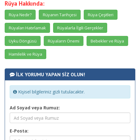
Rüya Hakkında:
Rüya Nedir?
Rüyanın Tarihçesi
Rüya Çeşitleri
Rüyaları Hatırlamak
Rüyalarla İlgili Gerçekler
Uyku Döngüsü
Rüyaların Önemi
Bebekler ve Rüya
Hamilelik ve Rüya
İLK YORUMU YAPAN SİZ OLUN!
Kişisel bilgileriniz gizli tutulacaktır.
Ad Soyad veya Rumuz:
E-Posta: