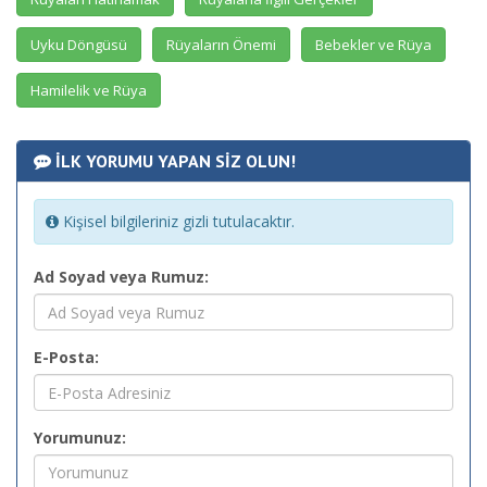
Uyku Döngüsü
Rüyaların Önemi
Bebekler ve Rüya
Hamilelik ve Rüya
İLK YORUMU YAPAN SİZ OLUN!
Kişisel bilgileriniz gizli tutulacaktır.
Ad Soyad veya Rumuz:
E-Posta:
Yorumunuz: