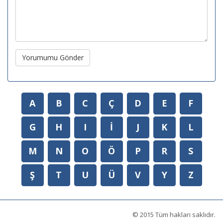
Yorumumu Gönder
A
B
C
Ç
D
E
F
G
H
I
İ
J
K
L
M
N
O
Ö
P
R
S
Ş
T
U
Ü
V
Y
Z
© 2015 Tüm hakları saklıdır.