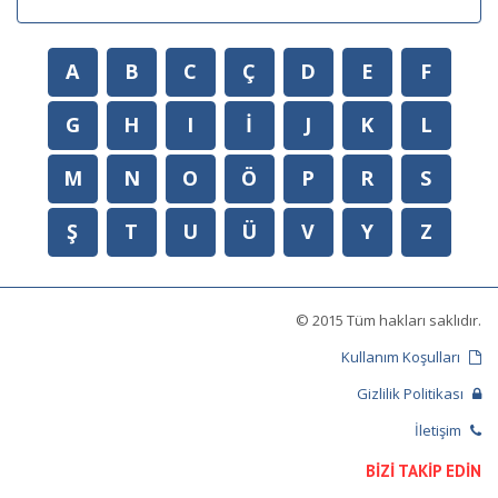
A
B
C
Ç
D
E
F
G
H
I
İ
J
K
L
M
N
O
Ö
P
R
S
Ş
T
U
Ü
V
Y
Z
© 2015 Tüm hakları saklıdır.
Kullanım Koşulları
Gizlilik Politikası
İletişim
BİZİ TAKİP EDİN