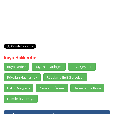
Rüya Hakkında:
Rüya Nedir?
Rüyanın Tarihçesi
Rüya Çeşitleri
Rüyaları Hatırlamak
Rüyalarla İlgili Gerçekler
Uyku Döngüsü
Rüyaların Önemi
Bebekler ve Rüya
Hamilelik ve Rüya