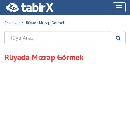
Toggl
navig
Anasayfa
Rüyada Mızrap Görmek
Rüyada Mızrap Görmek