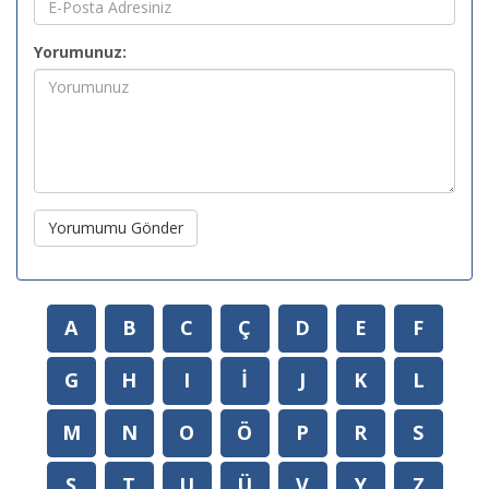
Yorumunuz:
Yorumumu Gönder
A
B
C
Ç
D
E
F
G
H
I
İ
J
K
L
M
N
O
Ö
P
R
S
Ş
T
U
Ü
V
Y
Z