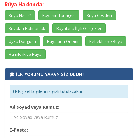
Rüya Hakkında:
Rüya Nedir?
Rüyanın Tarihçesi
Rüya Çeşitleri
Rüyaları Hatırlamak
Rüyalarla İlgili Gerçekler
Uyku Döngüsü
Rüyaların Önemi
Bebekler ve Rüya
Hamilelik ve Rüya
İLK YORUMU YAPAN SİZ OLUN!
Kişisel bilgileriniz gizli tutulacaktır.
Ad Soyad veya Rumuz:
E-Posta: