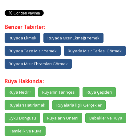
Benzer Tabirler:
Rüyada Ekmek
Rüyada Mısır Ekmeği Yemek
Rüyada Taze Mısır Yemek
Rüyada Mısır Tarlası Görmek
Rüyada Mısır Ehramları Görmek
Rüya Hakkında:
Rüya Nedir?
Rüyanın Tarihçesi
Rüya Çeşitleri
Rüyaları Hatırlamak
Rüyalarla İlgili Gerçekler
Uyku Döngüsü
Rüyaların Önemi
Bebekler ve Rüya
Hamilelik ve Rüya