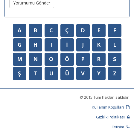
Yorumumu Gönder
A
B
C
Ç
D
E
F
G
H
I
İ
J
K
L
M
N
O
Ö
P
R
S
Ş
T
U
Ü
V
Y
Z
© 2015 Tüm hakları saklıdır.
Kullanım Koşulları
Gizlilik Politikası
İletişim