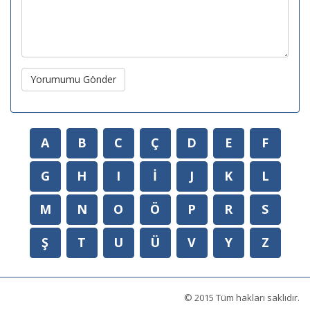
Yorumumu Gönder
A
B
C
Ç
D
E
F
G
H
I
İ
J
K
L
M
N
O
Ö
P
R
S
Ş
T
U
Ü
V
Y
Z
© 2015 Tüm hakları saklıdır.