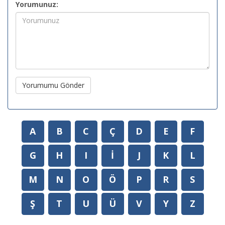
Yorumunuz:
Yorumumu Gönder
A
B
C
Ç
D
E
F
G
H
I
İ
J
K
L
M
N
O
Ö
P
R
S
Ş
T
U
Ü
V
Y
Z