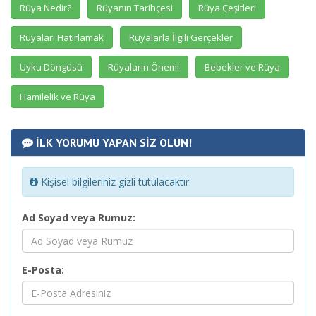
Rüya Nedir?
Rüyanın Tarihçesi
Rüya Çeşitleri
Rüyaları Hatırlamak
Rüyalarla İlgili Gerçekler
Uyku Döngüsü
Rüyaların Önemi
Bebekler ve Rüya
Hamilelik ve Rüya
İLK YORUMU YAPAN SİZ OLUN!
Kişisel bilgileriniz gizli tutulacaktır.
Ad Soyad veya Rumuz:
E-Posta: