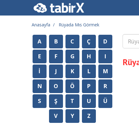
Anasayfa
Rüyada Mıs Görmek
A
B
C
Ç
D
E
F
G
H
I
Rüy
İ
J
K
L
M
N
O
Ö
P
R
S
Ş
T
U
Ü
V
Y
Z