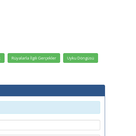
k
Rüyalarla İlgili Gerçekler
Uyku Döngüsü