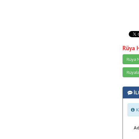
Rüya 
Rüya N
Rüyala
İL
Ki
Ad