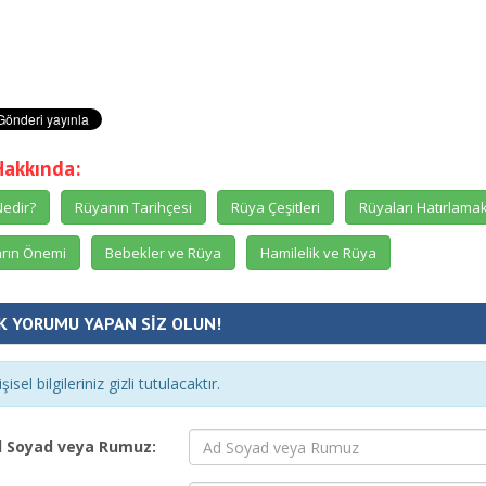
Hakkında:
edir?
Rüyanın Tarihçesi
Rüya Çeşitleri
Rüyaları Hatırlama
rın Önemi
Bebekler ve Rüya
Hamilelik ve Rüya
K YORUMU YAPAN SİZ OLUN!
şisel bilgileriniz gizli tutulacaktır.
 Soyad veya Rumuz: