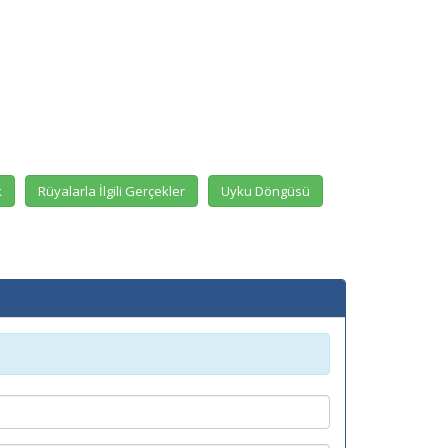
k
Rüyalarla İlgili Gerçekler
Uyku Döngüsü