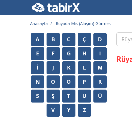
Anasayfa
Rüyada Mıs (Alaşım) Görmek
A
B
C
Ç
D
E
F
G
H
I
Rüya
İ
J
K
L
M
N
O
Ö
P
R
S
Ş
T
U
Ü
V
Y
Z