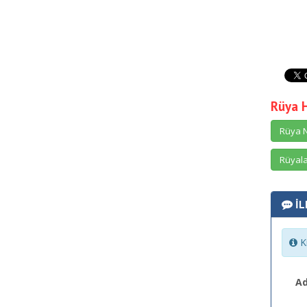
Rüya 
Rüya N
Rüyala
İL
Ki
Ad