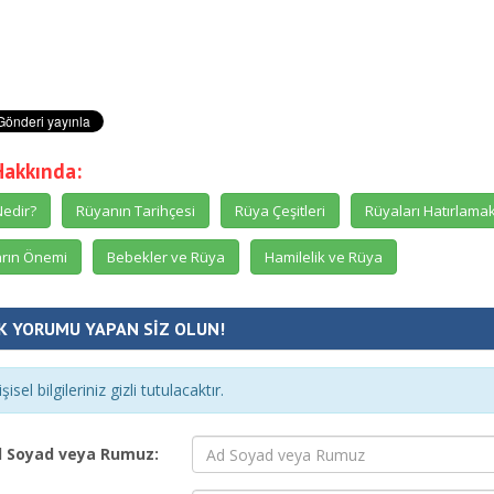
Hakkında:
edir?
Rüyanın Tarihçesi
Rüya Çeşitleri
Rüyaları Hatırlama
rın Önemi
Bebekler ve Rüya
Hamilelik ve Rüya
K YORUMU YAPAN SİZ OLUN!
şisel bilgileriniz gizli tutulacaktır.
 Soyad veya Rumuz: