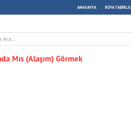
ANASAYFA
RÜYA TABİRLE
da Mıs (Alaşım) Görmek